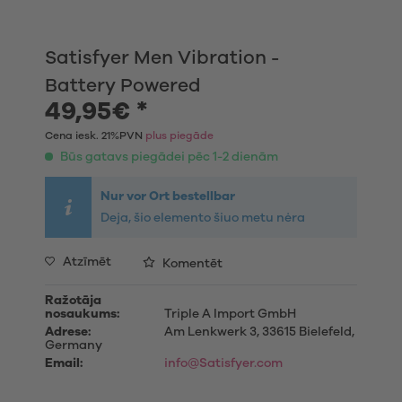
Satisfyer Men Vibration -
Battery Powered
49,95€ *
Cena iesk. 21%PVN
plus piegāde
Būs gatavs piegādei pēc 1-2 dienām
Nur vor Ort bestellbar
Deja, šio elemento šiuo metu nėra
Atzīmēt
Komentēt
Ražotāja
nosaukums:
Triple A Import GmbH
Adrese:
Am Lenkwerk 3, 33615 Bielefeld,
Germany
Email:
info@Satisfyer.com