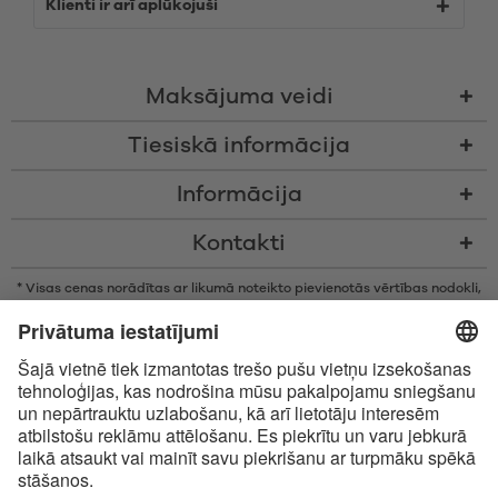
Klienti ir arī aplūkojuši
Maksājuma veidi
Tiesiskā informācija
Informācija
Kontakti
* Visas cenas norādītas ar likumā noteikto pievienotās vērtības nodokli,
bez piegādes izmaksām un nodevām par samaksu piegādes brīdī, ja
vien nav noteikts citādi
* Bluetooth® vārdiskā zīme un logotipi ir reģistrētas preču zīmes, kas
pieder Bluetooth SIG, Inc., un Satisfyer GmbH izmanto šīs zīmes saskaņā
ar licenci.
Apple, Apple logotips un Apple Watch ir Apple Inc., preču zīmes. Google
Play un Google Play logotips ir Google LLC preču zīmes.