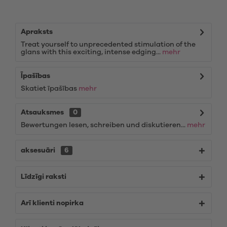
Apraksts
Treat yourself to unprecedented stimulation of the
glans with this exciting, intense edging...
mehr
Īpašības
Skatiet īpašības
mehr
Atsauksmes
0
Bewertungen lesen, schreiben und diskutieren...
mehr
aksesuāri
6
Līdzīgi raksti
Arī klienti nopirka