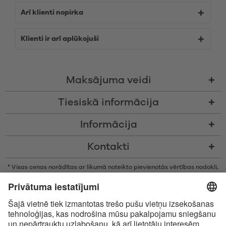
Arī klienti nopirka
Klienti ir arī aplūkojuši
Maksājuma veidi
Tiesiskā informācija
Informācija
Kontakti
* Visas cenas norādītas ar likumā noteikto pievienotās vērtības nodokli,
bez piegādes izmaksām un nodevām par samaksu piegādes brīdī, ja
vien nav noteikts citādi
* Bluetooth® vārdiskā zīme un logotipi ir reģistrētas preču zīmes, kas
pieder Bluetooth SIG, Inc., un Satisfyer GmbH izmanto šīs zīmes saskaņā