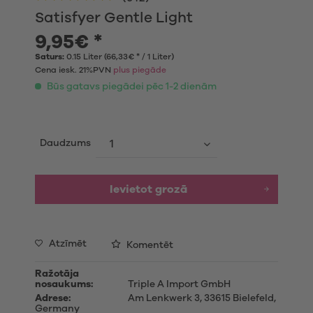
Satisfyer Gentle Light
9,95€ *
Saturs:
0.15 Liter (66,33€ * / 1 Liter)
Cena iesk. 21%PVN
plus piegāde
Būs gatavs piegādei pēc 1-2 dienām
Daudzums
Ievietot grozā
Atzīmēt
Komentēt
Ražotāja
nosaukums:
Triple A Import GmbH
Adrese:
Am Lenkwerk 3, 33615 Bielefeld,
Germany