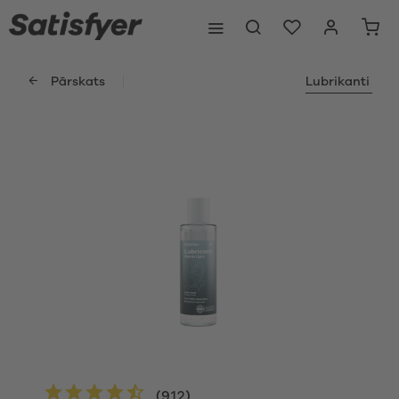
Pārskats
Lubrikanti
(
912
)