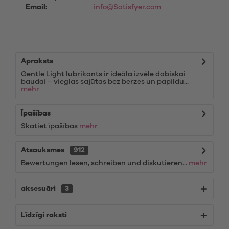
Email:
info@Satisfyer.com
Apraksts
Gentle Light lubrikants ir ideāla izvēle dabiskai
baudai – vieglas sajūtas bez berzes un papildu...
mehr
Īpašības
Skatiet īpašības
mehr
Atsauksmes
912
Bewertungen lesen, schreiben und diskutieren...
mehr
aksesuāri
3
Līdzīgi raksti