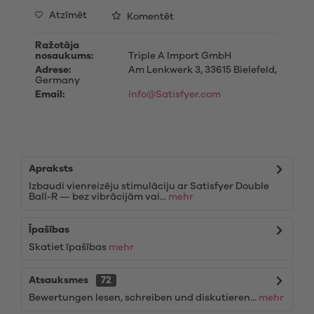
Atzīmēt
Komentēt
Ražotāja
nosaukums:
Triple A Import GmbH
Adrese:
Am Lenkwerk 3, 33615 Bielefeld,
Germany
Email:
info@Satisfyer.com
Apraksts
Izbaudi vienreizēju stimulāciju ar Satisfyer Double
Ball-R — bez vibrācijām vai...
mehr
Īpašības
Skatiet īpašības
mehr
Atsauksmes
72
Bewertungen lesen, schreiben und diskutieren...
mehr