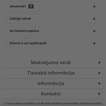
aksesuāri
5
Līdzīgi raksti
Arī klienti nopirka
Klienti ir arī aplūkojuši
Maksājuma veidi
Tiesiskā informācija
Informācija
Kontakti
* Visas cenas norādītas ar likumā noteikto pievienotās vērtības nodokli,