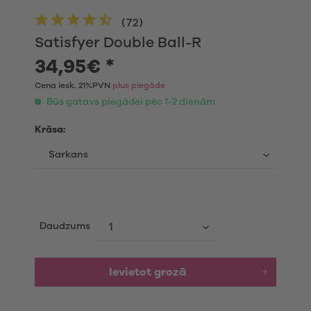
(
72
)
Satisfyer Double Ball-R
34,95€ *
Cena iesk. 21%PVN
plus piegāde
Būs gatavs piegādei pēc 1-2 dienām
Krāsa:
Daudzums
Ievietot grozā