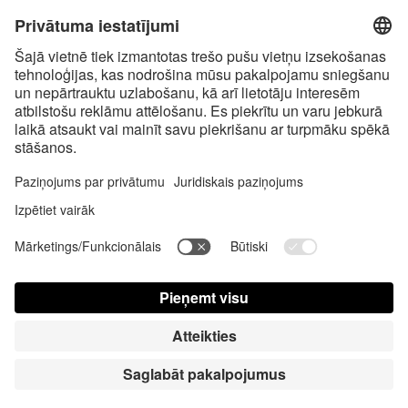
bez piegādes izmaksām un nodevām par samaksu piegādes brīdī, ja
vien nav noteikts citādi
* Bluetooth® vārdiskā zīme un logotipi ir reģistrētas preču zīmes, kas
pieder Bluetooth SIG, Inc., un Satisfyer GmbH izmanto šīs zīmes saskaņā
ar licenci.
Apple, Apple logotips un Apple Watch ir Apple Inc., preču zīmes. Google
Play un Google Play logotips ir Google LLC preču zīmes.
Accessibility
Contact us today
Slapukų nustatymai
FAQ
Lietošanas instrukcija
Kontakti
Nospied Pieteikties
© Triple A Marketing GmbH