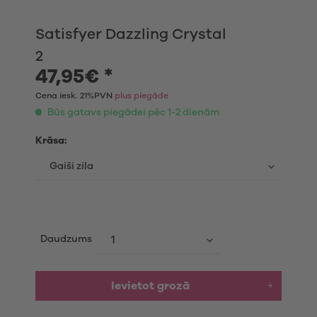
Satisfyer Dazzling Crystal
2
47,95€ *
Cena iesk. 21%PVN
plus piegāde
Būs gatavs piegādei pēc 1-2 dienām
Krāsa:
Daudzums
Ievietot grozā