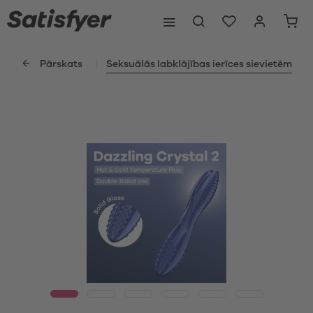
Pārskats
Seksuālās labklājības ierīces sievietēm