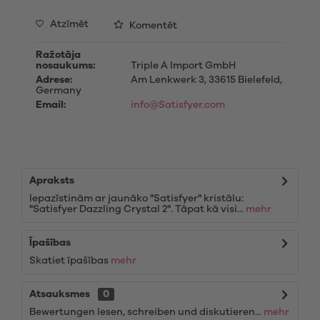
Atzīmēt
Komentēt
Ražotāja
nosaukums:
Triple A Import GmbH
Adrese:
Am Lenkwerk 3, 33615 Bielefeld,
Germany
Email:
info@Satisfyer.com
Apraksts
Iepazīstinām ar jaunāko "Satisfyer" kristālu:
"Satisfyer Dazzling Crystal 2". Tāpat kā visi...
mehr
Īpašības
Skatiet īpašības
mehr
Atsauksmes
0
Bewertungen lesen, schreiben und diskutieren...
mehr