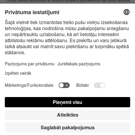
* Visas cenas norādītas ar likumā noteikto pievienotās vērtības nodokli,
bez piegādes izmaksām un nodevām par samaksu piegādes brīdī, ja
vien nav noteikts citādi
* Bluetooth® vārdiskā zīme un logotipi ir reģistrētas preču zīmes, kas
pieder Bluetooth SIG, Inc., un Satisfyer GmbH izmanto šīs zīmes saskaņā
ar licenci.
Apple, Apple logotips un Apple Watch ir Apple Inc., preču zīmes. Google
Play un Google Play logotips ir Google LLC preču zīmes.
Accessibility
Contact us today
Slapukų nustatymai
FAQ
Lietošanas instrukcija
Kontakti
Nospied Pieteikties
© Triple A Marketing GmbH