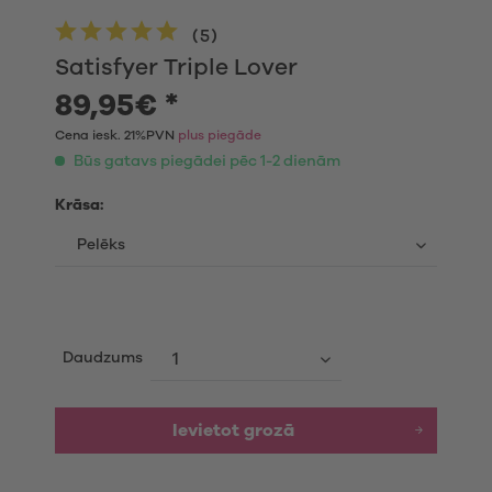
(
5
)
Satisfyer Triple Lover
89,95€ *
Cena iesk. 21%PVN
plus piegāde
Būs gatavs piegādei pēc 1-2 dienām
Krāsa:
Daudzums
Ievietot grozā