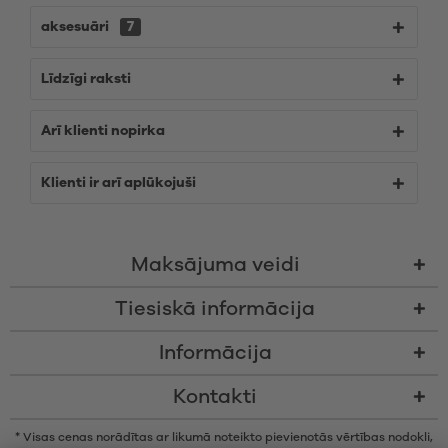
aksesuāri
7
Līdzīgi raksti
Arī klienti nopirka
Klienti ir arī aplūkojuši
Maksājuma veidi
Tiesiskā informācija
Informācija
Kontakti
* Visas cenas norādītas ar likumā noteikto pievienotās vērtības nodokli,