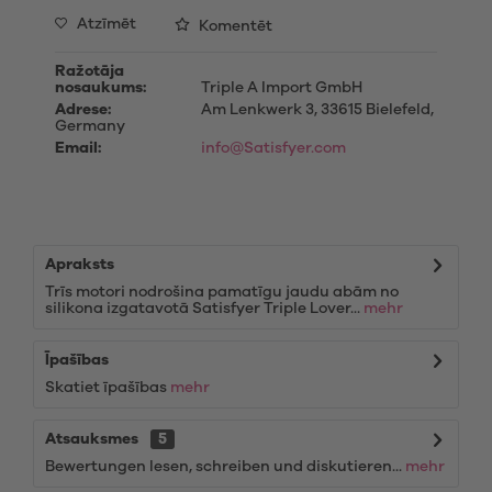
Atzīmēt
Komentēt
Ražotāja
nosaukums:
Triple A Import GmbH
Adrese:
Am Lenkwerk 3, 33615 Bielefeld,
Germany
Email:
info@Satisfyer.com
Apraksts
Trīs motori nodrošina pamatīgu jaudu abām no
silikona izgatavotā Satisfyer Triple Lover...
mehr
Īpašības
Skatiet īpašības
mehr
Atsauksmes
5
Bewertungen lesen, schreiben und diskutieren...
mehr