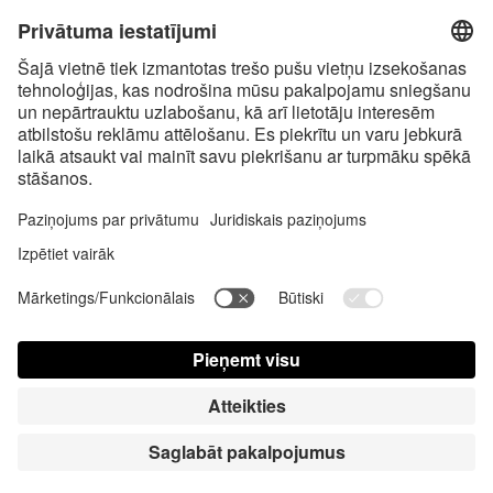
bez piegādes izmaksām un nodevām par samaksu piegādes brīdī, ja
vien nav noteikts citādi
* Bluetooth® vārdiskā zīme un logotipi ir reģistrētas preču zīmes, kas
pieder Bluetooth SIG, Inc., un Satisfyer GmbH izmanto šīs zīmes saskaņā
ar licenci.
Apple, Apple logotips un Apple Watch ir Apple Inc., preču zīmes. Google
Play un Google Play logotips ir Google LLC preču zīmes.
Accessibility
Contact us today
Slapukų nustatymai
FAQ
Lietošanas instrukcija
Kontakti
Nospied Pieteikties
© Triple A Marketing GmbH