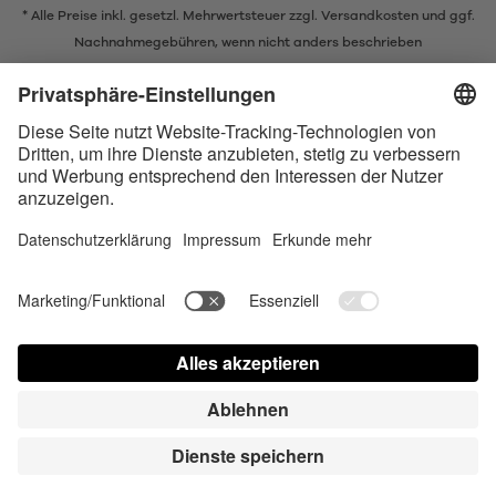
* Alle Preise inkl. gesetzl. Mehrwertsteuer zzgl.
Versandkosten
und ggf.
Nachnahmegebühren, wenn nicht anders beschrieben
* Der Name Bluetooth und das Bluetooth Logo sind eingetragene Marken
und Eigentum der Bluetooth SIG, Inc. Die Nutzung dieser Marken durch
Satisfyer GmbH erfolgt unter Lizenz.
Apple und das Apple-Logo sind eingetragene Marken von Apple Inc.
Google Play und das Google Play-Logo sind Marken von Google LLC.
Accessibility
Contact us today
Cookie-Astellungen
FAQ
Gebrauchsuweisung
Kontakt
Presse Login
© Triple A Marketing GmbH