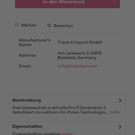
In den
Warenkorb
Merken
Bewerten
Manufacturer's
Triple A Import GmbH
Name:
Am Lenkwerk 3, 33615
Address:
Bielefeld, Germany
Email:
info@Satisfyer.com
Beschreibung
Eise klasseschen a stilvolle Pro 2 Generation 2
debutéiert eis exklusiv Air-Pulse-Technologie,...
mehr
Eigenschaften
Eigenschaften ansehen
mehr