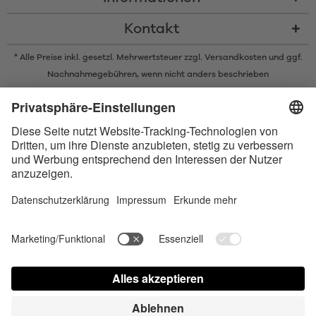
Kontakt
* Alle Preise inkl. gesetzl. Mehrwertsteuer zzgl.
Versandkosten
und ggf.
Nachnahmegebühren, wenn nicht anders beschrieben
* Der Name Bluetooth und das Bluetooth Logo sind eingetragene Marken
und Eigentum der Bluetooth SIG, Inc. Die Nutzung dieser Marken durch
Satisfyer GmbH erfolgt unter Lizenz.
Apple und das Apple-Logo sind eingetragene Marken von Apple Inc.
Google Play und das Google Play-Logo sind Marken von Google LLC.
Accessibility
Contact us today
Cookie-Astellungen