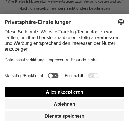
* Alle Preise inkl. gesetzl. Mehrwertsteuer zzgl.
Versandkosten
und ggf.
Nachnahmegebühren, wenn nicht anders beschrieben
* Der Name Bluetooth und das Bluetooth Logo sind eingetragene Marken
und Eigentum der Bluetooth SIG, Inc. Die Nutzung dieser Marken durch
Satisfyer GmbH erfolgt unter Lizenz.
Apple und das Apple-Logo sind eingetragene Marken von Apple Inc.
Google Play und das Google Play-Logo sind Marken von Google LLC.
Accessibility
Contact us today
Cookie-Astellungen
FAQ
Gebrauchsuweisung
Kontakt
Presse Login
© Triple A Marketing GmbH