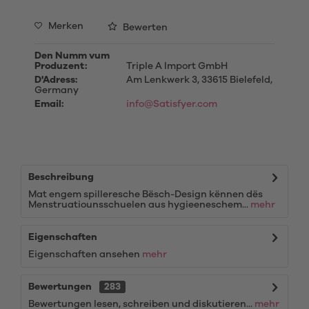
Merken
Bewerten
Den Numm vum
Produzent:
Triple A Import GmbH
D'Adress:
Am Lenkwerk 3, 33615 Bielefeld,
Germany
Email:
info@Satisfyer.com
Beschreibung
Mat engem spilleresche Bësch-Design kënnen dës
Menstruatiounsschuelen aus hygieeneschem...
mehr
Eigenschaften
Eigenschaften ansehen
mehr
Bewertungen
283
Bewertungen lesen, schreiben und diskutieren...
mehr