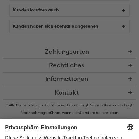
Kunden kauften auch
Kunden haben sich ebenfalls angesehen
Zahlungsarten
Rechtliches
Informationen
Kontakt
* Alle Preise inkl. gesetzl. Mehrwertsteuer zzgl.
Versandkosten
und ggf.
Nachnahmegebühren, wenn nicht anders beschrieben
* Der Name Bluetooth und das Bluetooth Logo sind eingetragene Marken
und Eigentum der Bluetooth SIG, Inc. Die Nutzung dieser Marken durch
Satisfyer GmbH erfolgt unter Lizenz.