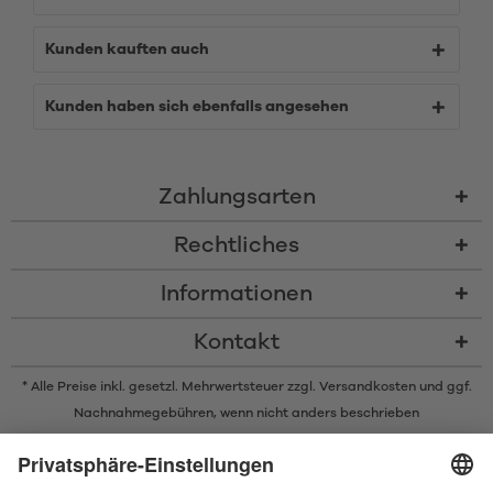
Kunden kauften auch
Kunden haben sich ebenfalls angesehen
Zahlungsarten
Rechtliches
Informationen
Kontakt
* Alle Preise inkl. gesetzl. Mehrwertsteuer zzgl.
Versandkosten
und ggf.
Nachnahmegebühren, wenn nicht anders beschrieben
* Der Name Bluetooth und das Bluetooth Logo sind eingetragene Marken
und Eigentum der Bluetooth SIG, Inc. Die Nutzung dieser Marken durch
Satisfyer GmbH erfolgt unter Lizenz.