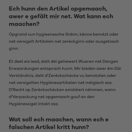
Ech hunn den Artikel opgemaach,
awer e gefält mir net. Wat kann ech
maachen?
Opgrond vun hygieenesche Grënn, kënne benotzt oder
net versigelt Artikelen net zeréckginn oder ausgetosch
ginn.
Et deet eis leed, datt déi geliwwert Wueren net Dengen
Erwaardungen entsprach hunn. Mir bieden awer ëm Däi
Verständnis, datt d'Zeréckschécke vu benotzten oder
net versigelten Hygiènesartikelen net méiglech ass.
D'Recht op Zeréckschécken existéiert nëmmen, wann
d'Verpackung net opgemaach gouf an den
Hygiènessigel intakt ass.
Wat soll ech maachen, wann ech e
falschen Artikel kritt hunn?