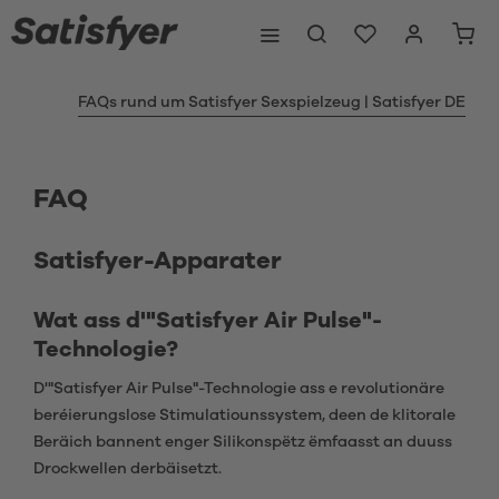
FAQs rund um Satisfyer Sexspielzeug | Satisfyer DE
FAQ
Satisfyer-Apparater
Wat ass d'"Satisfyer Air Pulse"-
Technologie?
D'"Satisfyer Air Pulse"-Technologie ass e revolutionäre
beréierungslose Stimulatiounssystem, deen de klitorale
Beräich bannent enger Silikonspëtz ëmfaasst an duuss
Drockwellen derbäisetzt.