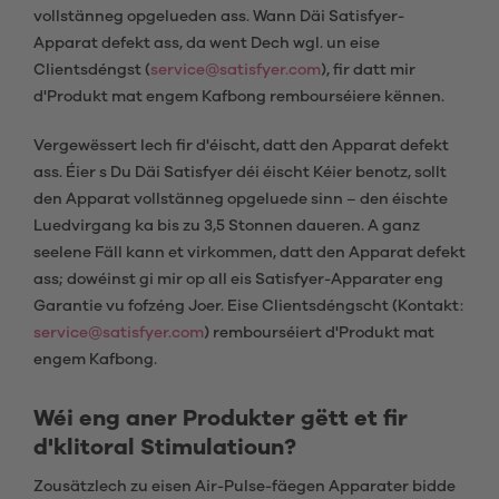
vollstänneg opgelueden ass. Wann Däi Satisfyer-
Apparat defekt ass, da went Dech wgl. un eise
Clientsdéngst (
service@satisfyer.com
), fir datt mir
d'Produkt mat engem Kafbong rembourséiere kënnen.
Vergewëssert Iech fir d'éischt, datt den Apparat defekt
ass. Éier s Du Däi Satisfyer déi éischt Kéier benotz, sollt
den Apparat vollstänneg opgeluede sinn – den éischte
Luedvirgang ka bis zu 3,5 Stonnen daueren. A ganz
seelene Fäll kann et virkommen, datt den Apparat defekt
ass; dowéinst gi mir op all eis Satisfyer-Apparater eng
Garantie vu fofzéng Joer. Eise Clientsdéngscht (Kontakt:
service@satisfyer.com
) rembourséiert d'Produkt mat
engem Kafbong.
Wéi eng aner Produkter gëtt et fir
d'klitoral Stimulatioun?
Zousätzlech zu eisen Air-Pulse-fäegen Apparater bidde