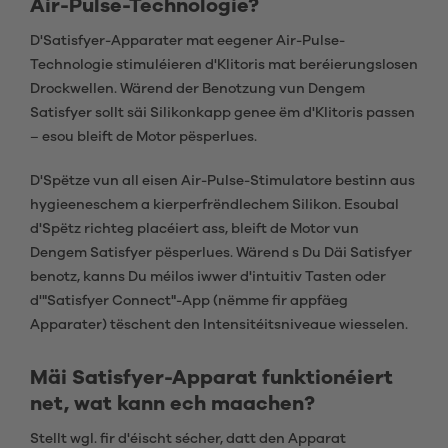
Air-Pulse-Technologie?
D'Satisfyer-Apparater mat eegener Air-Pulse-
Technologie stimuléieren d'Klitoris mat beréierungslosen
Drockwellen. Wärend der Benotzung vun Dengem
Satisfyer sollt säi Silikonkapp genee ëm d'Klitoris passen
– esou bleift de Motor pësperlues.
D'Spëtze vun all eisen Air-Pulse-Stimulatore bestinn aus
hygieeneschem a kierperfrëndlechem Silikon. Esoubal
d'Spëtz richteg placéiert ass, bleift de Motor vun
Dengem Satisfyer pësperlues. Wärend s Du Däi Satisfyer
benotz, kanns Du méilos iwwer d'intuitiv Tasten oder
d'"Satisfyer Connect"-App (nëmme fir appfäeg
Apparater) tëschent den Intensitéitsniveaue wiesselen.
Mäi Satisfyer-Apparat funktionéiert
net, wat kann ech maachen?
Stellt wgl. fir d'éischt sécher, datt den Apparat