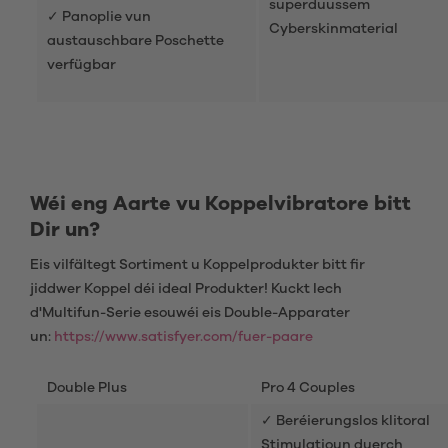
superduussem
✓ Panoplie vun
Cyberskinmaterial
austauschbare Poschette
verfügbar
Wéi eng Aarte vu Koppelvibratore bitt
Dir un?
Eis vilfältegt Sortiment u Koppelprodukter bitt fir
jiddwer Koppel déi ideal Produkter! Kuckt Iech
d'Multifun-Serie esouwéi eis Double-Apparater
un:
https://www.satisfyer.com/fuer-paare
Double Plus
Pro 4 Couples
✓ Beréierungslos klitoral
Stimulatioun duerch