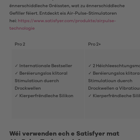
ënnerschiddleche Gréissten, wat zu ënnerschiddleche
Gefiller féiert. Entdeckt eis Air-Pulse-Stimulatoren
hei:
https://www.satisfyer.com/produkte/airpulse-
technologie
Pro 2
Pro 2+
✓ Internationale Bestseller
✓ 2 Héichleeschtungsm
✓ Beréierungslos klitoral
✓ Beréierungslos klitora
Stimulatioun duerch
Stimulatioun duerch
Drockwellen
Drockwellen a Vibratiou
✓ Kierperfrëndleche Silikon
✓ Kierperfrëndleche Sil
Wéi verwenden ech e Satisfyer mat