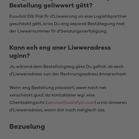
Bestellung geliwwert gëtt?
Esoubal Däi Pak fir d'Liwwerung un eise Logistikpartner
geschéckt gëtt, kriss Du eng separat Bestätegung mat
der Liwwernummer fir d'Sendungsverfollgung.
Kann ech eng aner Liwweradress
uginn?
Jo, wärend dem Bestellvirgang gëss Du gefrot, ob sech
d'Liwweradress vun der Rechnungsadress ënnerscheet.
Wann eng Bestellung placéiert, awer nach net
verschéckt gouf, da kontaktéier wgl. eise
Clientsdéngscht (
service@satisfyer.com
) a mir änneren
d'Liwweradress, wann dat nach méiglech ass.
Bezuelung