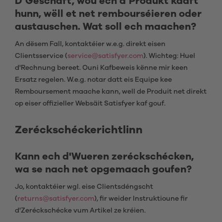
D’Geschäft, wou ech d’Produkt kaaft
hunn, wëll et net rembourséieren oder
austauschen. Wat soll ech maachen?
An dësem Fall, kontaktéier w.e.g. direkt eisen
Clientsservice (
service@satisfyer.com
). Wichteg: Huel
d'Rechnung bereet. Ouni Kafbeweis kënne mir keen
Ersatz regelen. W.e.g. notar datt eis Equipe kee
Remboursement maache kann, well de Produit net direkt
op eiser offizieller Websäit Satisfyer kaf gouf.
Zeréckschéckerichtlinn
Kann ech d'Wueren zeréckschécken,
wa se nach net opgemaach goufen?
Jo, kontaktéier wgl. eise Clientsdéngscht
(
returns@satisfyer.com
), fir weider Instruktioune fir
d'Zeréckschécke vum Artikel ze kréien.