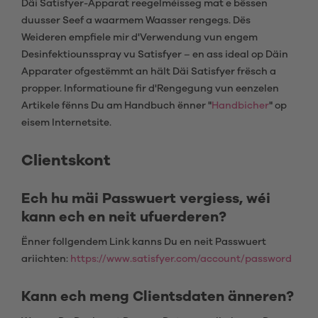
Däi Satisfyer-Apparat reegelméisseg mat e bëssen
duusser Seef a waarmem Waasser rengegs. Dës
Weideren empfiele mir d'Verwendung vun engem
Desinfektiounsspray vu Satisfyer – en ass ideal op Däin
Apparater ofgestëmmt an hält Däi Satisfyer frësch a
propper. Informatioune fir d'Rengegung vun eenzelen
Artikele fënns Du am Handbuch ënner "
Handbicher
" op
eisem Internetsite.
Clientskont
Ech hu mäi Passwuert vergiess, wéi
kann ech en neit ufuerderen?
Ënner follgendem Link kanns Du en neit Passwuert
ariichten:
https://www.satisfyer.com/account/password
Kann ech meng Clientsdaten änneren?