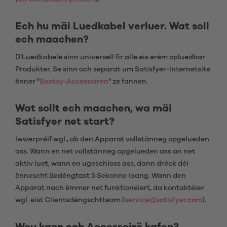
Ech hu mäi Luedkabel verluer. Wat soll
ech maachen?
D'Luedkabele sinn universell fir alle eis erëm opluedbar
Produkter. Se sinn och separat um Satisfyer-Internetsite
ënner "
Sextoy-Accessoiren
" ze fannen.
Wat sollt ech maachen, wa mäi
Satisfyer net start?
Iwwerpréif wgl., ob den Apparat vollstänneg opgelueden
ass. Wann en net vollstänneg opgelueden ass an net
aktiv luet, wann en ugeschloss ass, dann dréck déi
ënnescht Bedéngtast 5 Sekonne laang. Wann den
Apparat nach ëmmer net funktionéiert, da kontaktéier
wgl. eist Clientsdéngschtteam (
service@satisfyer.com
).