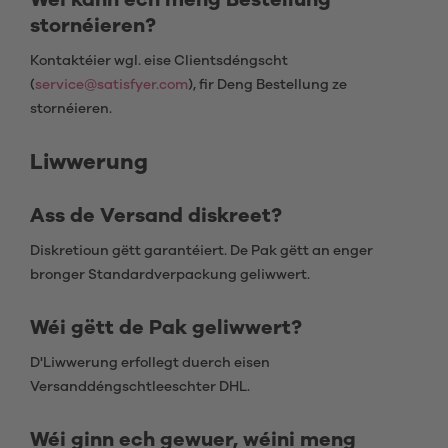
Wéi kann ech meng Bestellung
stornéieren?
Kontaktéier wgl. eise Clientsdéngscht
(
service@satisfyer.com
), fir Deng Bestellung ze
stornéieren.
Liwwerung
Ass de Versand diskreet?
Diskretioun gëtt garantéiert. De Pak gëtt an enger
bronger Standardverpackung geliwwert.
Wéi gëtt de Pak geliwwert?
D'Liwwerung erfollegt duerch eisen
Versanddéngschtleeschter DHL.
Wéi ginn ech gewuer, wéini meng