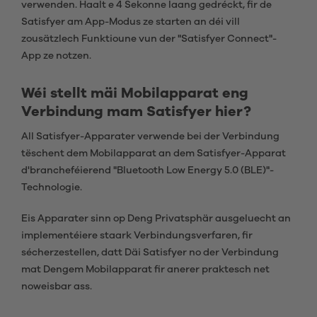
verwenden. Haalt e 4 Sekonne laang gedréckt, fir de
Satisfyer am App-Modus ze starten an déi vill
zousätzlech Funktioune vun der "Satisfyer Connect"-
App ze notzen.
Wéi stellt mäi Mobilapparat eng
Verbindung mam Satisfyer hier?
All Satisfyer-Apparater verwende bei der Verbindung
tëschent dem Mobilapparat an dem Satisfyer-Apparat
d'brancheféierend "Bluetooth Low Energy 5.0 (BLE)"-
Technologie.
Eis Apparater sinn op Deng Privatsphär ausgeluecht an
implementéiere staark Verbindungsverfaren, fir
sécherzestellen, datt Däi Satisfyer no der Verbindung
mat Dengem Mobilapparat fir anerer praktesch net
noweisbar ass.