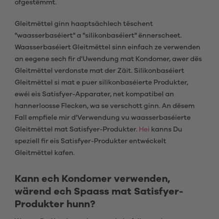
ofgestëmmt.
Gleitmëttel ginn haaptsächlech tëschent
"waasserbaséiert" a "silikonbaséiert" ënnerscheet.
Waasserbaséiert Gleitmëttel sinn einfach ze verwenden
an eegene sech fir d'Uwendung mat Kondomer, awer dës
Gleitmëttel verdonste mat der Zäit. Silikonbaséiert
Gleitmëttel si mat e puer silikonbaséierte Produkter,
ewéi eis Satisfyer-Apparater, net kompatibel an
hannerloosse Flecken, wa se verschott ginn. An dësem
Fall empfiele mir d'Verwendung vu waasserbaséierte
Gleitmëttel mat Satisfyer-Produkter.
Hei
kanns Du
speziell fir eis Satisfyer-Produkter entwéckelt
Gleitmëttel kafen.
Kann ech Kondomer verwenden,
wärend ech Spaass mat Satisfyer-
Produkter hunn?