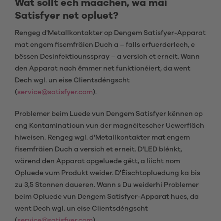
Wat sollt ech maachen, wa mäi
Satisfyer net opluet?
Rengeg d'Metallkontakter op Dengem Satisfyer-Apparat
mat engem fisemfräien Duch a – falls erfuerderlech, e
bëssen Desinfektiounsspray – a versich et erneit. Wann
den Apparat nach ëmmer net funktionéiert, da went
Dech wgl. un eise Clientsdéngscht
(
service@satisfyer.com
).
Problemer beim Luede vun Dengem Satisfyer kënnen op
eng Kontaminatioun vun der magnéitescher Uewerfläch
hiweisen. Rengeg wgl. d'Metallkontakter mat engem
fisemfräien Duch a versich et erneit. D'LED blénkt,
wärend den Apparat opgeluede gëtt, a liicht nom
Opluede vum Produkt weider. D'Éischtopluedung ka bis
zu 3,5 Stonnen daueren. Wann s Du weiderhi Problemer
beim Opluede vun Dengem Satisfyer-Apparat hues, da
went Dech wgl. un eise Clientsdéngscht
(
service@satisfyer.com
).