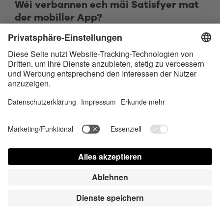
Wéi verbannen ech mäi Satisfyer mat
der mobiller App?
Start Däi Satisfyer-Apparat am Bluetoothmodus,
andeem s Du den Haaptknäppche 4 Sekonne laang
gedréckt häls a lassléiss, wann s Du de duebelen
haptesche Bols spiers. Wiessel an der "Satisfyer
Connect"-App op de Bildschierm "Meng Satisfyeren" an
tipp un fir ze verbannen.
Wéi kann ech mäi Satisfyer-Apparat
trennen?
Wiessel op "Meng Satisfyeren" an tipp de Feil riets um
Bildschierm niewent dem Satisfyer-Apparat un, deen s
Du trenne wëlls. Klick "Apparat vergiessen" un, fir den
Apparat ze trennen.
Wann s Du en iOS-Apparat (iPhone, iPad) benotz, da
wiessel wgl. och op Bluetooth am Astellungsmenü vun