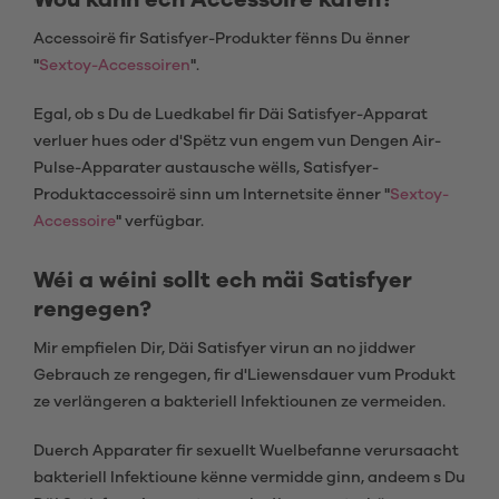
Wou kann ech Accessoirë kafen?
Accessoirë fir Satisfyer-Produkter fënns Du ënner
"
Sextoy-Accessoiren
".
Egal, ob s Du de Luedkabel fir Däi Satisfyer-Apparat
verluer hues oder d'Spëtz vun engem vun Dengen Air-
Pulse-Apparater austausche wëlls, Satisfyer-
Produktaccessoirë sinn um Internetsite ënner "
Sextoy-
Accessoire
" verfügbar.
Wéi a wéini sollt ech mäi Satisfyer
rengegen?
Mir empfielen Dir, Däi Satisfyer virun an no jiddwer
Gebrauch ze rengegen, fir d'Liewensdauer vum Produkt
ze verlängeren a bakteriell Infektiounen ze vermeiden.
Duerch Apparater fir sexuellt Wuelbefanne verursaacht
bakteriell Infektioune kënne vermidde ginn, andeem s Du