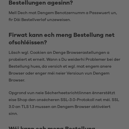
Bestellungen agesinn?
Mell Dech mat Dengem Benotzernumm a Passwuert un,
fir Däi Bestellverlaf unzeweisen.
Firwat kann ech meng Bestellung net
ofschléissen?
Läsch wgl. Cookien an Denge Browserastellungen a
probéiert et erneit. Wann s Du weiderhi Problemer bei der
Bestellung hues, da versich et wgl. mat engem anere
Browser oder enger méi neier Versioun vun Dengem
Browser.
Opgrond vun neie Sécherheetsrichtlinnen ënnerstëtzt
eise Shop den onsécheren SSL-3.0-Protokoll net méi. SSL
3.0 an TLS 1.3 mussen an Dengem Browser aktivéiert
sinn.