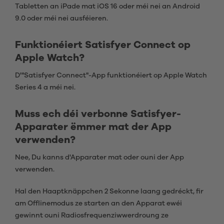
Tabletten an iPade mat iOS 16 oder méi nei an Android
9.0 oder méi nei ausféieren.
Funktionéiert Satisfyer Connect op
Apple Watch?
D'"Satisfyer Connect"-App funktionéiert op Apple Watch
Series 4 a méi nei.
Muss ech déi verbonne Satisfyer-
Apparater ëmmer mat der App
verwenden?
Nee, Du kanns d'Apparater mat oder ouni der App
verwenden.
Hal den Haaptknäppchen 2 Sekonne laang gedréckt, fir
am Offlinemodus ze starten an den Apparat ewéi
gewinnt ouni Radiosfrequenziwwerdroung ze