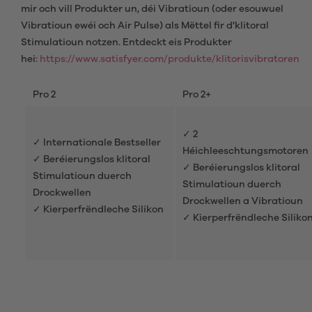
mir och vill Produkter un, déi Vibratioun (oder esouwuel
Vibratioun ewéi och Air Pulse) als Mëttel fir d'klitoral
Stimulatioun notzen. Entdeckt eis Produkter
hei:
https://www.satisfyer.com/produkte/klitorisvibratoren
Pro 2
Pro 2+
✓ 2
✓ Internationale Bestseller
Héichleeschtungsmotoren
✓ Beréierungslos klitoral
✓ Beréierungslos klitoral
Stimulatioun duerch
Stimulatioun duerch
Drockwellen
Drockwellen a Vibratioun
✓ Kierperfrëndleche Silikon
✓ Kierperfrëndleche Siliko