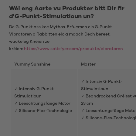
Wéi eng Aarte vu Produkter bitt Dir fir
d'G-Punkt-Stimulatioun un?
De G‑Punkt ass kee Mythos. Erfuersch eis G‑Punkt-
Vibratoren a Rabbitten elo a maach Dech bereet,
wackeleg Knéien ze
kréien:
https://www.satisfyer.com/produkte/vibratoren
Yummy Sunshine
Master
✓ Intensiv G‑Punkt-
✓ Intensiv G‑Punkt-
Stimulatioun
Stimulatioun
✓ Beandrockend Gréisst v
✓ Leeschtungsfäege Motor
23 cm
✓ Silicone-Flex-Technologie
✓ Leeschtungsfäege Moto
✓ Silicone-Flex-Technolog