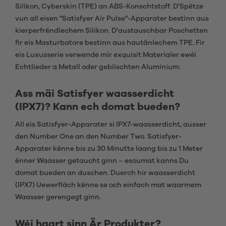
Silikon, Cyberskin (TPE) an ABS-Konschtstoff. D'Spëtze
vun all eisen "Satisfyer Air Pulse"-Apparater bestinn aus
kierperfrëndlechem Silikon. D'austauschbar Poschetten
fir eis Masturbatore bestinn aus hautänlechem TPE. Fir
eis Luxusserie verwende mir exquisit Materialer ewéi
Echtlieder a Metall oder gebiischten Aluminium.
Ass mäi Satisfyer waasserdicht
(IPX7)? Kann ech domat bueden?
All eis Satisfyer-Apparater si IPX7-waasserdicht, ausser
den Number One an den Number Two. Satisfyer-
Apparater kënne bis zu 30 Minutte laang bis zu 1 Meter
ënner Waasser getaucht ginn – esoumat kanns Du
domat bueden an duschen. Duerch hir waasserdicht
(IPX7) Uewerfläch kënne se och einfach mat waarmem
Waasser gerengegt ginn.
Wéi haart sinn Är Produkter?