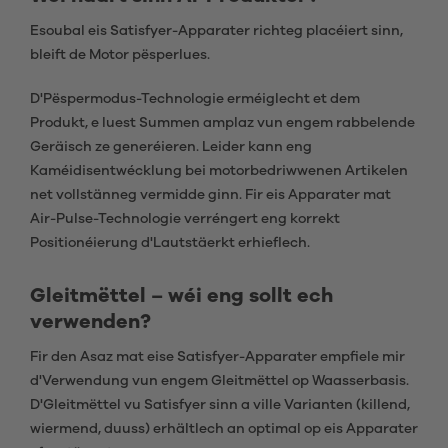
Esoubal eis Satisfyer-Apparater richteg placéiert sinn,
bleift de Motor pësperlues.
D'Pëspermodus-Technologie erméiglecht et dem
Produkt, e luest Summen amplaz vun engem rabbelende
Geräisch ze generéieren. Leider kann eng
Kaméidisentwécklung bei motorbedriwwenen Artikelen
net vollstänneg vermidde ginn. Fir eis Apparater mat
Air-Pulse-Technologie verréngert eng korrekt
Positionéierung d'Lautstäerkt erhieflech.
Gleitmëttel – wéi eng sollt ech
verwenden?
Fir den Asaz mat eise Satisfyer-Apparater empfiele mir
d'Verwendung vun engem Gleitmëttel op Waasserbasis.
D'Gleitmëttel vu Satisfyer sinn a ville Varianten (killend,
wiermend, duuss) erhältlech an optimal op eis Apparater