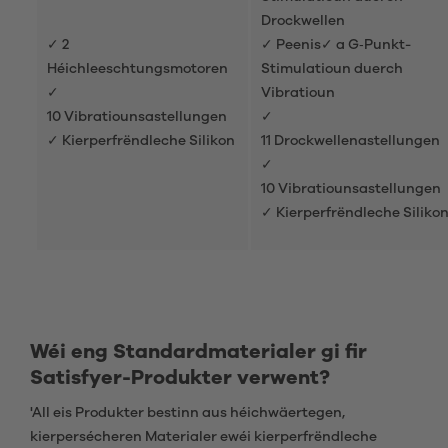
Drockwellen
✓ 2
✓ Peenis✓ a G‑Punkt-
Héichleeschtungsmotoren
Stimulatioun duerch
✓
Vibratioun
10 Vibratiounsastellungen
✓
✓ Kierperfrëndleche Silikon
11 Drockwellenastellungen
✓
10 Vibratiounsastellungen
✓ Kierperfrëndleche Siliko
Wéi eng Standardmaterialer gi fir
Satisfyer-Produkter verwent?
'All eis Produkter bestinn aus héichwäertegen,
kierpersécheren Materialer ewéi kierperfrëndleche