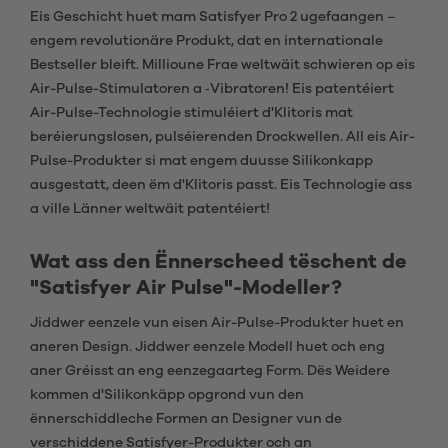
Eis Geschicht huet mam Satisfyer Pro 2 ugefaangen –
engem revolutionäre Produkt, dat en internationale
Bestseller bleift. Millioune Frae weltwäit schwieren op eis
Air-Pulse-Stimulatoren a ‑Vibratoren! Eis patentéiert
Air-Pulse-Technologie stimuléiert d'Klitoris mat
beréierungslosen, pulséierenden Drockwellen. All eis Air-
Pulse-Produkter si mat engem duusse Silikonkapp
ausgestatt, deen ëm d'Klitoris passt. Eis Technologie ass
a ville Länner weltwäit patentéiert!
Wat ass den Ënnerscheed tëschent de
"Satisfyer Air Pulse"-Modeller?
Jiddwer eenzele vun eisen Air-Pulse-Produkter huet en
aneren Design. Jiddwer eenzele Modell huet och eng
aner Gréisst an eng eenzegaarteg Form. Dës Weidere
kommen d'Silikonkäpp opgrond vun den
ënnerschiddleche Formen an Designer vun de
verschiddene Satisfyer-Produkter och an