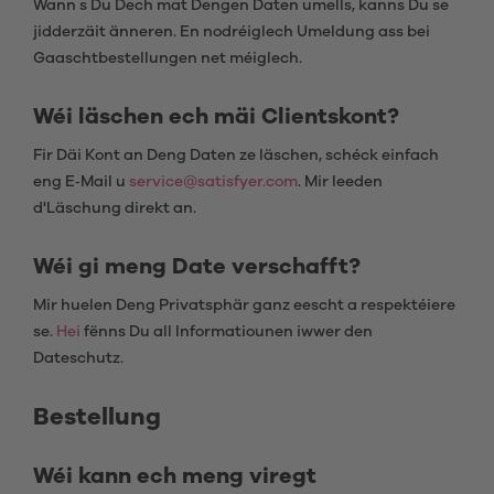
Wann s Du Dech mat Dengen Daten umells, kanns Du se
jidderzäit änneren. En nodréiglech Umeldung ass bei
Gaaschtbestellungen net méiglech.
Wéi läschen ech mäi Clientskont?
Fir Däi Kont an Deng Daten ze läschen, schéck einfach
eng E‑Mail u
service@satisfyer.com
. Mir leeden
d'Läschung direkt an.
Wéi gi meng Date verschafft?
Mir huelen Deng Privatsphär ganz eescht a respektéiere
se.
Hei
fënns Du all Informatiounen iwwer den
Dateschutz.
Bestellung
Wéi kann ech meng viregt