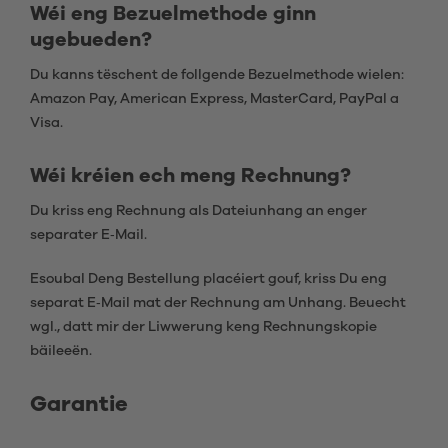
Wéi eng Bezuelmethode ginn
ugebueden?
Du kanns tëschent de follgende Bezuelmethode wielen:
Amazon Pay, American Express, MasterCard, PayPal a
Visa.
Wéi kréien ech meng Rechnung?
Du kriss eng Rechnung als Dateiunhang an enger
separater E‑Mail.
Esoubal Deng Bestellung placéiert gouf, kriss Du eng
separat E‑Mail mat der Rechnung am Unhang. Beuecht
wgl., datt mir der Liwwerung keng Rechnungskopie
bäileeën.
Garantie