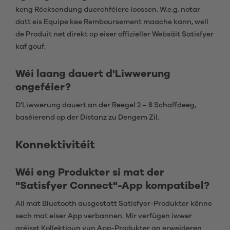
keng Récksendung duerchféiere loossen. W.e.g. notar
datt eis Equipe kee Remboursement maache kann, well
de Produit net direkt op eiser offizieller Websäit Satisfyer
kaf gouf.
Wéi laang dauert d'Liwwerung
ongeféier?
D'Liwwerung dauert an der Reegel 2 – 8 Schaffdeeg,
baséierend op der Distanz zu Dengem Zil.
Konnektivitéit
Wéi eng Produkter si mat der
"Satisfyer Connect"-App kompatibel?
All mat Bluetooth ausgestatt Satisfyer-Produkter kënne
sech mat eiser App verbannen. Mir verfügen iwwer
gréisst Kollektioun vun App-Produkter an erweideren