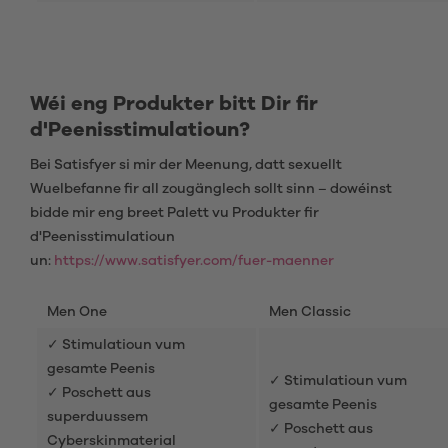
Wéi eng Produkter bitt Dir fir
d'Peenisstimulatioun?
Bei Satisfyer si mir der Meenung, datt sexuellt
Wuelbefanne fir all zougänglech sollt sinn – dowéinst
bidde mir eng breet Palett vu Produkter fir
d'Peenisstimulatioun
un:
https://www.satisfyer.com/fuer-maenner
Men One
Men Classic
✓ Stimulatioun vum
gesamte Peenis
✓ Stimulatioun vum
✓ Poschett aus
gesamte Peenis
superduussem
✓ Poschett aus
Cyberskinmaterial