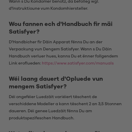
Wann s Du Kondomer benotz, da befolleg wgl.
d'Instruktioune vum Kondomhiersteller.
Wou fannen ech d'Handbuch fir mäi
Satisfyer?
D'Handbicher fir Däin Apparat fënns Du an der
Verpackung vun Dengem Satisfyer. Wann s Du Däin
Handbuch verluer hues, kanns Du et ënner follgendem
Link eroflueden:
https://www.satisfyer.com/manuals
Wéi laang dauert d'Opluede vun
mengem Satisfyer?
Déi ongeféier Luedzäit variéiert tëschent de
verschiddene Modeller a kann tëschent 2 an 3,5 Stonnen
daueren. Déi genee Luedzäit fënns Du am
produktspezifeschen Handbuch.