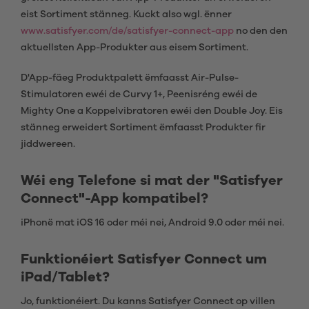
eist Sortiment stänneg. Kuckt also wgl. ënner
www.satisfyer.com/de/satisfyer-connect-app
no den den
aktuellsten App-Produkter aus eisem Sortiment.
D'App-fäeg Produktpalett ëmfaasst Air-Pulse-
Stimulatoren ewéi de Curvy 1+, Peenisréng ewéi de
Mighty One a Koppelvibratoren ewéi den Double Joy. Eis
stänneg erweidert Sortiment ëmfaasst Produkter fir
jiddwereen.
Wéi eng Telefone si mat der "Satisfyer
Connect"-App kompatibel?
iPhonë mat iOS 16 oder méi nei, Android 9.0 oder méi nei.
Funktionéiert Satisfyer Connect um
iPad/Tablet?
Jo, funktionéiert. Du kanns Satisfyer Connect op villen