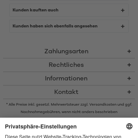
Kunden kauften auch
Kunden haben sich ebenfalls angesehen
Zahlungsarten
Rechtliches
Informationen
Kontakt
* Alle Preise inkl. gesetzl. Mehrwertsteuer zzgl.
Versandkosten
und ggf.
Nachnahmegebühren, wenn nicht anders beschrieben
* Der Name Bluetooth und das Bluetooth Logo sind eingetragene Marken
und Eigentum der Bluetooth SIG, Inc. Die Nutzung dieser Marken durch
Satisfyer GmbH erfolgt unter Lizenz.