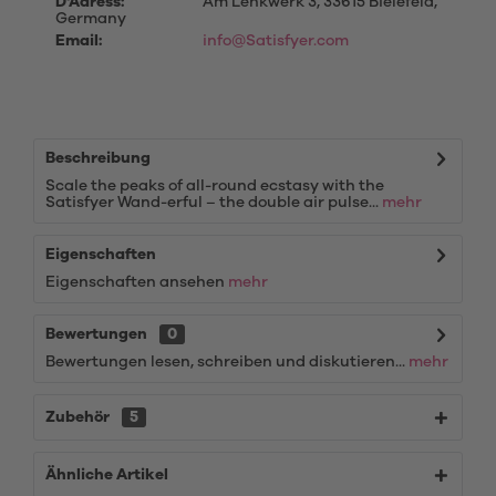
D'Adress:
Am Lenkwerk 3, 33615 Bielefeld,
Germany
Email:
info@Satisfyer.com
Beschreibung
Scale the peaks of all-round ecstasy with the
Satisfyer Wand-erful – the double air pulse...
mehr
Eigenschaften
Eigenschaften ansehen
mehr
Bewertungen
0
Bewertungen lesen, schreiben und diskutieren...
mehr
Zubehör
5
Ähnliche Artikel