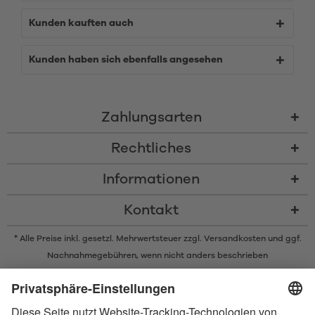
Kunden kauften auch
Kunden haben sich ebenfalls angesehen
Zahlungsarten
Rechtliches
Informationen
Kontakt
* Alle Preise inkl. gesetzl. Mehrwertsteuer zzgl.
Versandkosten
und ggf.
Nachnahmegebühren, wenn nicht anders beschrieben
* Der Name Bluetooth und das Bluetooth Logo sind eingetragene Marken
und Eigentum der Bluetooth SIG, Inc. Die Nutzung dieser Marken durch
Satisfyer GmbH erfolgt unter Lizenz.