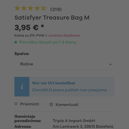
(
219
)
Satisfyer Treasure Bag M
3,95 € *
Kaina su 21% PVM
ir siuntimo išlaidomis
Paruošta išsiųsti po 1-2 dienų
Spalva:
Nur vor Ort bestellbar
Diemžēl šī prece pašlaik nav pieejama
Prisiminti
Komentuoti
Gamintojo
pavadinimas:
Triple A Import GmbH
Adresas:
Am Lenkwerk 3, 33615 Bielefeld,