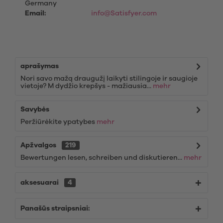
Germany
Email:
info@Satisfyer.com
aprašymas
Nori savo mažą draugužį laikyti stilingoje ir saugioje
vietoje? M dydžio krepšys - mažiausia...
mehr
Savybės
Peržiūrėkite ypatybes
mehr
Apžvalgos
219
Bewertungen lesen, schreiben und diskutieren...
mehr
aksesuarai
4
Panašūs straipsniai: