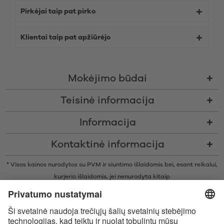
Pirkėjai taip pat pirko
Klientai taip pat apžiūrėjo
Mokėjimo būdai
Teisinė informacija
Informacija
Kontaktinė informacija
* Visos kainos nurodytos su PVM ir siuntimo išlaidomis bei, esant reikalui,
kurjerio išlaidomis, jei nenurodyta kitaip
* Žodinis prekių ženklas Bluetooth® ir logotipai yra registruoti „Bluetooth
SIG, Inc.“ prekių ženklai ir bet koks tokių prekių ženklų naudojimas
įmonėje „Satisfyer GmbH“ yra licencijuotas.