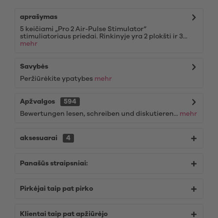
aprašymas
5 keičiami „Pro 2 Air-Pulse Stimulator“
stimuliatoriaus priedai. Rinkinyje yra 2 plokšti ir 3...
mehr
Savybės
Peržiūrėkite ypatybes
mehr
Apžvalgos
594
Bewertungen lesen, schreiben und diskutieren...
mehr
aksesuarai
4
Panašūs straipsniai:
Pirkėjai taip pat pirko
Klientai taip pat apžiūrėjo