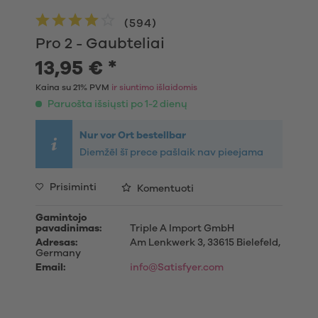
(
594
)
Pro 2 - Gaubteliai
13,95 € *
Kaina su 21% PVM
ir siuntimo išlaidomis
Paruošta išsiųsti po 1-2 dienų
Nur vor Ort bestellbar
Diemžēl šī prece pašlaik nav pieejama
Prisiminti
Komentuoti
Gamintojo
pavadinimas:
Triple A Import GmbH
Adresas:
Am Lenkwerk 3, 33615 Bielefeld,
Germany
Email:
info@Satisfyer.com