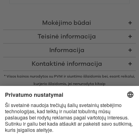
Mokėjimo būdai
Teisinė informacija
Informacija
Kontaktinė informacija
* Visos kainos nurodytos su PVM ir siuntimo išlaidomis bei, esant reikalui,
kurjerio išlaidomis, jei nenurodyta kitaip
* Žodinis prekių ženklas Bluetooth® ir logotipai yra registruoti „Bluetooth
SIG, Inc.“ prekių ženklai ir bet koks tokių prekių ženklų naudojimas
įmonėje „Satisfyer GmbH“ yra licencijuotas.
„Apple“, „Apple“ logotipas ir „Apple Watch“ yra „Apple Inc.“ prekių
ženklai. „Google Play“ ir „Google Play“ logotipas yra „Google LLC“ prekės
ženklai.