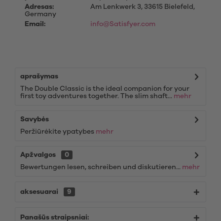
Adresas:
Am Lenkwerk 3, 33615 Bielefeld,
Germany
Email:
info@Satisfyer.com
aprašymas
The Double Classic is the ideal companion for your
first toy adventures together. The slim shaft...
mehr
Savybės
Peržiūrėkite ypatybes
mehr
Apžvalgos
0
Bewertungen lesen, schreiben und diskutieren...
mehr
aksesuarai
9
Panašūs straipsniai: