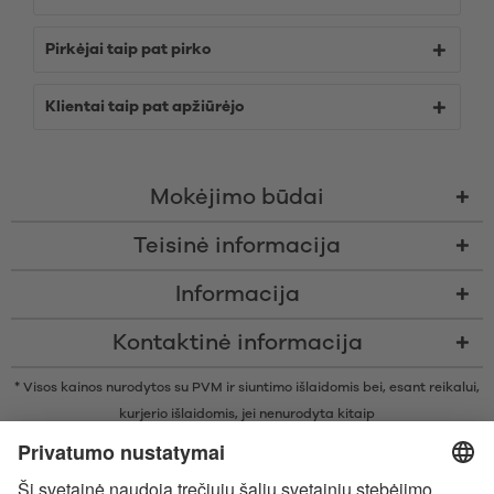
Pirkėjai taip pat pirko
Klientai taip pat apžiūrėjo
Mokėjimo būdai
Teisinė informacija
Informacija
Kontaktinė informacija
* Visos kainos nurodytos su PVM ir siuntimo išlaidomis bei, esant reikalui,
kurjerio išlaidomis, jei nenurodyta kitaip
* Žodinis prekių ženklas Bluetooth® ir logotipai yra registruoti „Bluetooth
SIG, Inc.“ prekių ženklai ir bet koks tokių prekių ženklų naudojimas
įmonėje „Satisfyer GmbH“ yra licencijuotas.