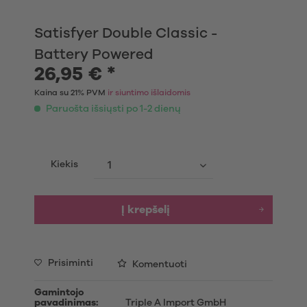
Satisfyer Double Classic -
Battery Powered
26,95 € *
Kaina su 21% PVM
ir siuntimo išlaidomis
Paruošta išsiųsti po 1-2 dienų
Kiekis
Į krepšelį
Prisiminti
Komentuoti
Gamintojo
pavadinimas:
Triple A Import GmbH