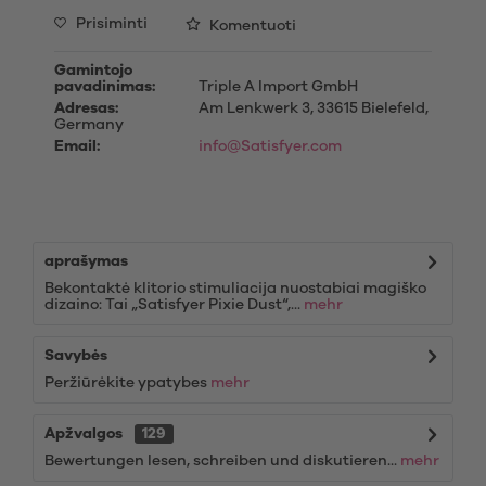
Prisiminti
Komentuoti
Gamintojo
pavadinimas:
Triple A Import GmbH
Adresas:
Am Lenkwerk 3, 33615 Bielefeld,
Germany
Email:
info@Satisfyer.com
aprašymas
Bekontaktė klitorio stimuliacija nuostabiai magiško
dizaino: Tai „Satisfyer Pixie Dust“,...
mehr
Savybės
Peržiūrėkite ypatybes
mehr
Apžvalgos
129
Bewertungen lesen, schreiben und diskutieren...
mehr