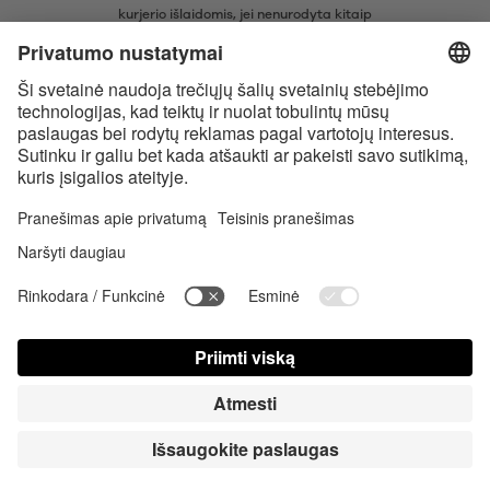
kurjerio išlaidomis, jei nenurodyta kitaip
* Žodinis prekių ženklas Bluetooth® ir logotipai yra registruoti „Bluetooth
SIG, Inc.“ prekių ženklai ir bet koks tokių prekių ženklų naudojimas
įmonėje „Satisfyer GmbH“ yra licencijuotas.
„Apple“, „Apple“ logotipas ir „Apple Watch“ yra „Apple Inc.“ prekių
ženklai. „Google Play“ ir „Google Play“ logotipas yra „Google LLC“ prekės
ženklai.
Accessibility
Contact us today
Slapukų nustatymai
FAQ
Instrukcija
Kontaktinė informacija
Spauda Registruotis
© Triple A Marketing GmbH