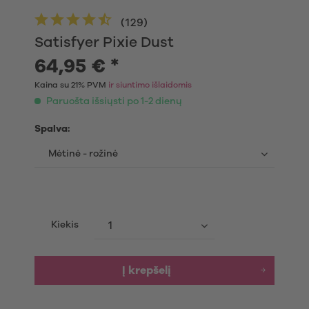
(
129
)
Satisfyer Pixie Dust
64,95 € *
Kaina su 21% PVM
ir siuntimo išlaidomis
Paruošta išsiųsti po 1-2 dienų
Spalva:
Kiekis
Į krepšelį