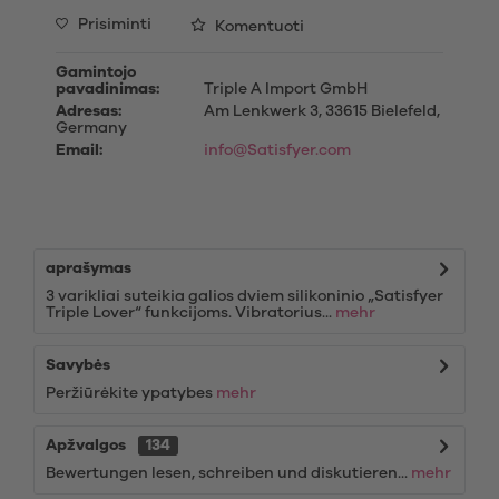
Prisiminti
Komentuoti
Gamintojo
pavadinimas:
Triple A Import GmbH
Adresas:
Am Lenkwerk 3, 33615 Bielefeld,
Germany
Email:
info@Satisfyer.com
aprašymas
3 varikliai suteikia galios dviem silikoninio „Satisfyer
Triple Lover“ funkcijoms. Vibratorius...
mehr
Savybės
Peržiūrėkite ypatybes
mehr
Apžvalgos
134
Bewertungen lesen, schreiben und diskutieren...
mehr