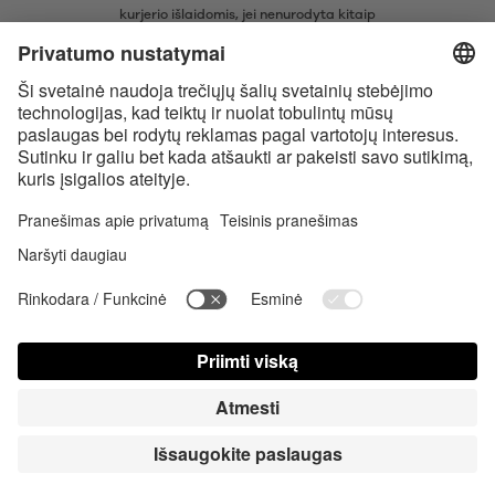
kurjerio išlaidomis, jei nenurodyta kitaip
* Žodinis prekių ženklas Bluetooth® ir logotipai yra registruoti „Bluetooth
SIG, Inc.“ prekių ženklai ir bet koks tokių prekių ženklų naudojimas
įmonėje „Satisfyer GmbH“ yra licencijuotas.
„Apple“, „Apple“ logotipas ir „Apple Watch“ yra „Apple Inc.“ prekių
ženklai. „Google Play“ ir „Google Play“ logotipas yra „Google LLC“ prekės
ženklai.
Accessibility
Contact us today
Slapukų nustatymai
FAQ
Instrukcija
Kontaktinė informacija
Spauda Registruotis
© Triple A Marketing GmbH