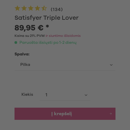
(
134
)
Satisfyer Triple Lover
89,95 € *
Kaina su 21% PVM
ir siuntimo išlaidomis
Paruošta išsiųsti po 1-2 dienų
Spalva:
Kiekis
Į krepšelį