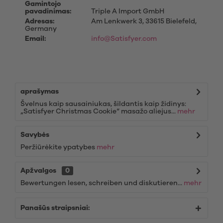
Gamintojo
pavadinimas:
Triple A Import GmbH
Adresas:
Am Lenkwerk 3, 33615 Bielefeld,
Germany
Email:
info@Satisfyer.com
aprašymas
Švelnus kaip sausainiukas, šildantis kaip židinys:
„Satisfyer Christmas Cookie“ masažo aliejus...
mehr
Savybės
Peržiūrėkite ypatybes
mehr
Apžvalgos
0
Bewertungen lesen, schreiben und diskutieren...
mehr
Panašūs straipsniai: