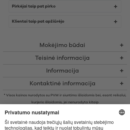
Pirkėjai taip pat pirko
Klientai taip pat apžiūrėjo
Mokėjimo būdai
Teisinė informacija
Informacija
Kontaktinė informacija
* Visos kainos nurodytos su PVM ir siuntimo išlaidomis bei, esant reikalui,
kurjerio išlaidomis, jei nenurodyta kitaip
* Žodinis prekių ženklas Bluetooth® ir logotipai yra registruoti „Bluetooth
SIG, Inc.“ prekių ženklai ir bet koks tokių prekių ženklų naudojimas
įmonėje „Satisfyer GmbH“ yra licencijuotas.