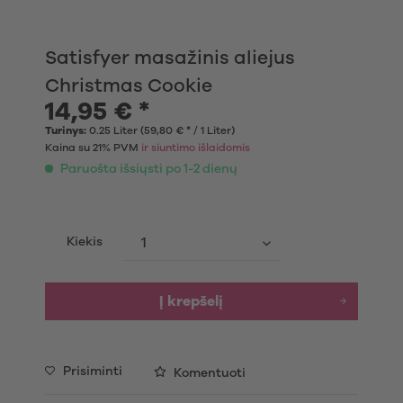
Satisfyer masažinis aliejus
Christmas Cookie
14,95 € *
Turinys:
0.25 Liter (59,80 € * / 1 Liter)
Kaina su 21% PVM
ir siuntimo išlaidomis
Paruošta išsiųsti po 1-2 dienų
Kiekis
Į krepšelį
Prisiminti
Komentuoti