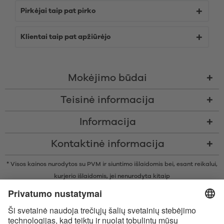
Pirkėjai taip pat pirko
Klientai taip pat apžiūrėjo
Mokėjimo būdai
Teisinė informacija
Informacija
Kontaktinė informacija
* Visos kainos nurodytos su PVM ir siuntimo išlaidomis bei, esant reikalui,
kurjerio išlaidomis, jei nenurodyta kitaip
* Žodinis prekių ženklas Bluetooth® ir logotipai yra registruoti „Bluetooth
SIG, Inc.“ prekių ženklai ir bet koks tokių prekių ženklų naudojimas
įmonėje „Satisfyer GmbH“ yra licencijuotas.