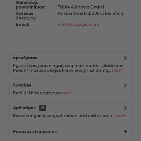
Gamintojo
pavadinimas:
Triple A Import GmbH
Adresas:
Am Lenkwerk 3, 33615 Bielefeld,
Germany
Email:
info@Satisfyer.com
aprašymas
Egzotiškas, jausmingas, odą maitinantis: „Satisfyer
Peach“ masažo aliejus kiekvieną prisilietimą...
mehr
Savybės
Peržiūrėkite ypatybes
mehr
Apžvalgos
0
Bewertungen lesen, schreiben und diskutieren...
mehr
Panašūs straipsniai: