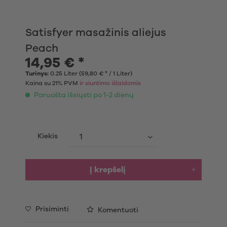
Satisfyer masažinis aliejus
Peach
14,95 € *
Turinys:
0.25 Liter (59,80 € * / 1 Liter)
Kaina su 21% PVM
ir siuntimo išlaidomis
Paruošta išsiųsti po 1-2 dienų
Kiekis
Į krepšelį
Prisiminti
Komentuoti