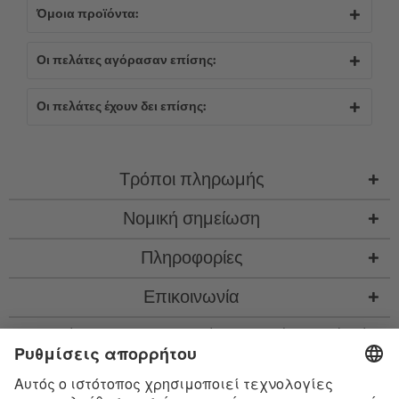
Όμοια προϊόντα:
Οι πελάτες αγόρασαν επίσης:
Οι πελάτες έχουν δει επίσης:
Τρόποι πληρωμής
Νομική σημείωση
Πληροφορίες
Επικοινωνία
* Όλες οι τιμές περιλ. νομιμ. ΦΠΑ προσθ.
έξοδα αποστολής
και εν ανάγκη έξοδα
παραλαβής, αν δεν περιγράφεται κάτι διαφορετικό
* Το λεκτικό σήμα Bluetooth® και τα λογότυπα είναι σήματα κατατεθέντα της
Bluetooth SIG, Inc. και η χρήση τέτοιων σημάτων από την Satisfyer GmbH