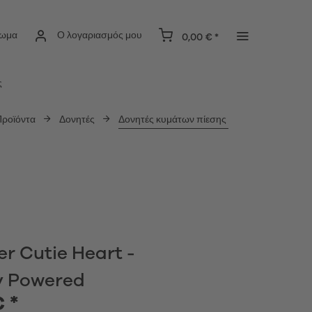
ίωμα
Ο λογαριασμός μου
0,00 € *
ς
Προϊόντα
Δονητές
Δονητές κυμάτων πίεσης
er Cutie Heart -
y Powered
€ *