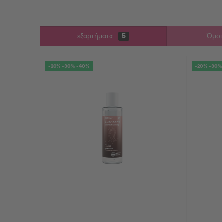
εξαρτήματα
5
Όμοι
-20% -30% -40%
-20% -30%