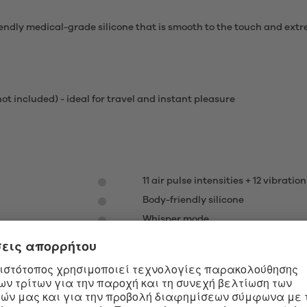
riendly medical-grade silicone that is smooth to the touch and ext
ot included) - ideal for travel and instant pleasure
11 air pulse intensities + 12 vibrati
Body-friendly silicone
Whisper mode
Easy to clean
 HEART-SHAPED AIR PULSE WAVE VIBRATOR