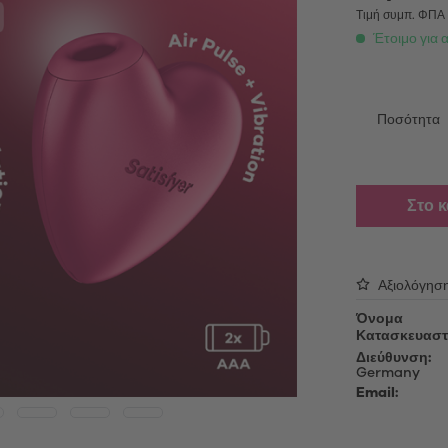
able Vibrators
Λάδι μασάζ
Τιμή συμπ. ΦΠ
τές επαφής
Έτοιμο για 
Λιπαντικό τζελ
ing Vibrators
Αξεσουάρ
ς πολυτελείας
Κεφαλές για αλλαγή
Ποσότητα
oys
Καλώδια φόρτισης USB
Απολυμαντικά
ές αυνανισμού
Προϊόντα περιποίησης
Στο 
oys
Μανίκια για συσκευές αυνανισ
Sex Toy Storage
δια πέους
Προφυλακτικά
Αξιολόγησ
Όνομα
Κατασκευαστ
Διεύθυνση:
Germany
Email: