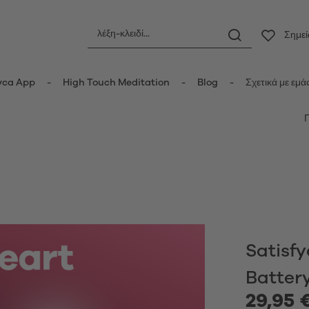
Σημε
yca App
High Touch Meditation
Blog
Σχετικά με εμά
ς
Πρωκτικά ερωτικά βοηθήματα
οριδικοί δονητές
Πρωκτικές σφήνες
τές κυμάτων πίεσης
Πρωκτικές μπίλιες
er Vibrators
Πρωκτικοί δονητές
ot Vibrators
Anal Douche
τής Wand
Satisfy
Μπάλες Kegel
δονητές
Batter
τές rabbit-κουνελάκια
Κυπελλάκια περιόδου
y Vibrators
29,95 