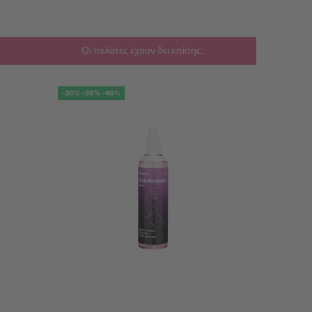
Οι πελάτες έχουν δει επίσης:
-20% -30% -40%
-20% -30% 