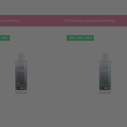
α προϊόντα:
Οι πελάτες αγόρασαν επίσης:
 -40%
-20% -30% -40%