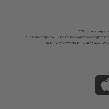
* Όλες οι τιμές περιλ.
* Το λεκτικό σήμα Bluetooth® και τα λογότυπα είναι σήματα κ
Το Apple, το λογότυπο Apple και το Apple Watc