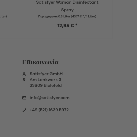
Satisfyer Woman Disinfectant
Sati
Spray
Liter)
Περιεχόμενο:
0.3 Liter
(43,17 € * / 1 Liter)
12,95 € *
Επικοινωνία
Satisfyer GmbH
Am Lenkwerk 3
33609 Bielefeld
info@satisfyer.com
+49 (521) 1639 5972