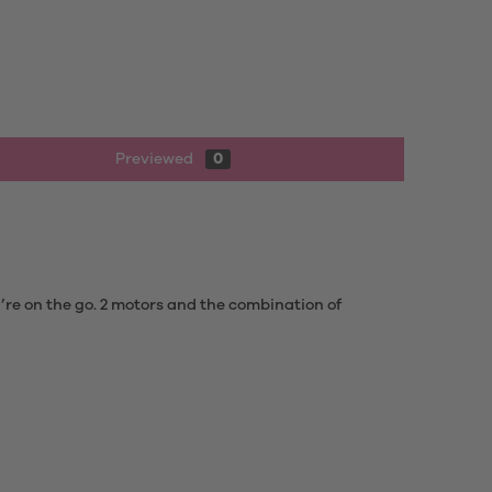
Previewed
0
u’re on the go. 2 motors and the combination of