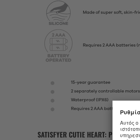
Made of super soft, skin-f
Requires 2 AAA batteries (n
15-year guarantee
2 separately controllable motors
Waterproof (IPX6)
Requires 2 AAA batteries
SATISFYER CUTIE HEART: PLAYFUL,