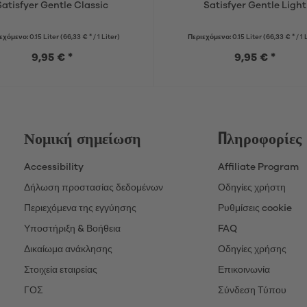
Satisfyer Gentle Classic
Satisfyer Gentle Light
εχόμενο:
0.15 Liter
(66,33 € * / 1 Liter)
Περιεχόμενο:
0.15 Liter
(66,33 € * / 1 
9,95 € *
9,95 € *
Νομική σημείωση
Πληροφορίες
Accessibility
Affiliate Program
Δήλωση προστασίας δεδομένων
Οδηγίες χρήστη
Περιεχόμενα της εγγύησης
Ρυθμίσεις cookie
Υποστήριξη & Βοήθεια
FAQ
Δικαίωμα ανάκλησης
Οδηγίες χρήσης
Στοιχεία εταιρείας
Επικοινωνία
ΓΟΣ
Σύνδεση Τύπου