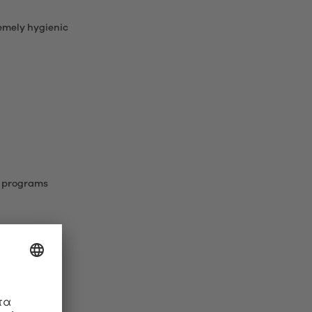
remely hygienic
on programs