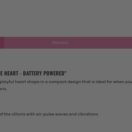
Ιδιότητες
 HEART - BATTERY POWERED"
a playful heart shape in a compact design that is ideal for when yo
ris.
f the clitoris with air-pulse waves and vibrations