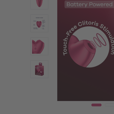
Wear
Γυάλινοι δονητές
Δονη
Ατσάλινοι δονητές
Warm
Ερωτικά βοηθήματα για ζευγάρια
Δονητέ
Δονητές για ζευγάρια
Vulva T
Πολυδονητές
Συσκευ
Τεχνολογία Air Pulse
Penis T
Κλειτοριδικά ερωτικά βοηθήματα
Δαχτυλί