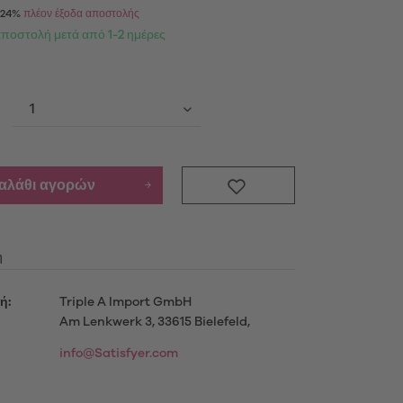
Α 24%
πλέον έξοδα αποστολής
αποστολή μετά από 1-2 ημέρες
Προϊόντα
ενημερωθείτε περισσότερο
καλάθι αγορών
μού
η
ή:
Triple A Import GmbH
Am Lenkwerk 3, 33615 Bielefeld,
info@Satisfyer.com