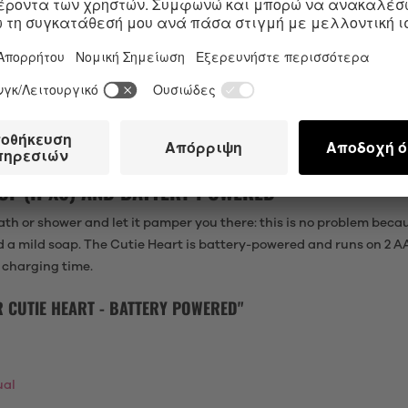
tion as well as the playful shape, the Satisfyer Cutie Heart will q
ntrollable motors that take care of your clitoris with 11 air puls
ties from gentle to intense.
rtably in your hand owing to its compact shape – it’s also easy to 
ularly suitable for beginners. Since the lay-on vibrator is made of b
OF (IPX6) AND BATTERY-POWERED
th or shower and let it pamper you there: this is no problem becaus
d a mild soap. The Cutie Heart is battery-powered and runs on 2 AA
y charging time.
UTIE HEART - BATTERY POWERED"
ual