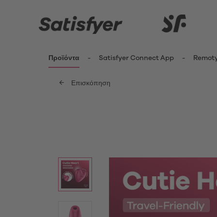
Προϊόντα
Satisfyer Connect App
Remot
Επισκόπηση
ενημερωθείτε περισσότερο
Καινοτομίες
Δονητέ
Κλειτ
Satisfyer Kiss Range
Δονη
New Pro 2 Generation 3
Fing
G-Sp
Satisfyer Sets
Δονη
Μίνι 
App Toys
Δονη
Satisfyer Cuties
Pant