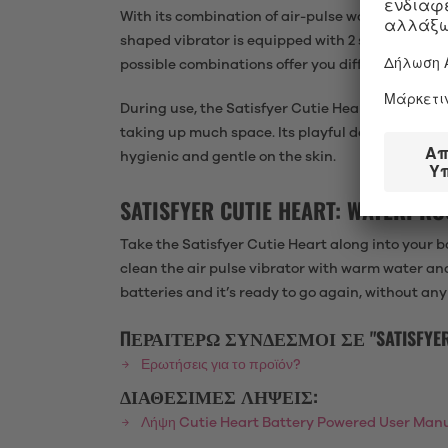
With its combination of air-pulse waves and vibra
shaped vibrator is equipped with 2 separately co
possible combinations offer you different intensi
During use, the Satisfyer Cutie Heart sits comfo
taking up much space. Its playful design is partic
hygienic and gentle on the skin.
SATISFYER CUTIE HEART: WATERPRO
Take the Satisfyer Cutie Heart along into your ba
clean the air pulse vibrator with warm water an
batteries and it’s ready to go again, without an
ΠΕΡΑΙΤΈΡΩ ΣΎΝΔΕΣΜΟΙ ΣΕ "SATISFYER C
Ερωτήσεις για το προϊόν?
ΔΙΑΘΈΣΙΜΕΣ ΛΉΨΕΙΣ:
Λήψη Cutie Heart Battery Powered User Man