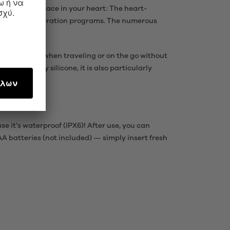
uickly win a place in your heart: The heart-
e wave and 12 vibration programs. The numerous
take with you when traveling or on the go without
ody-friendly silicone, it is also particularly
e it’s waterproof (IPX6)! After use, you can
A batteries (not included) — simply insert fresh