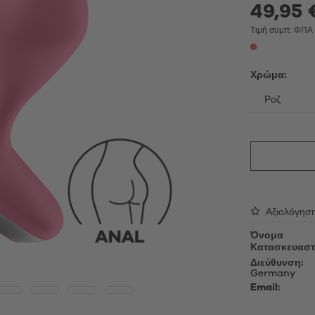
able Vibrators
Λάδι μασάζ
49,95 
τές επαφής
Λιπαντικό τζελ
Τιμή συμπ. ΦΠ
ing Vibrators
Αξεσουάρ
ς πολυτελείας
Χρώμα:
Κεφαλές για αλλαγή
oys
Καλώδια φόρτισης USB
Απολυμαντικά
ές αυνανισμού
Προϊόντα περιποίησης
oys
Μανίκια για συσκευές αυνανισ
Sex Toy Storage
δια πέους
Προφυλακτικά
Αξιολόγησ
Όνομα
Κατασκευαστ
Διεύθυνση:
Germany
Email: