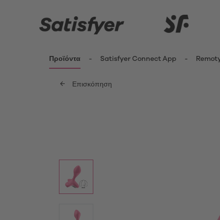
Προϊόντα
Satisfyer Connect App
Remot
Επισκόπηση
ενημερωθείτε περισσότερο
Καινοτομίες
Δονητέ
Κλειτ
Satisfyer Kiss Range
Δονη
New Pro 2 Generation 3
Fing
G-Sp
Satisfyer Sets
Δονη
Μίνι 
App Toys
Δονη
Satisfyer Cuties
Pant