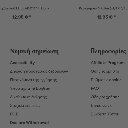
ιεχόμενο:
0.3 Liter
(43,17 € * / 1 Liter)
Περιεχόμενο:
0.3 Liter
(43,17 € * / 1 L
12,95 € *
12,95 € *
Νομική σημείωση
Πληροφορίες
Accessibility
Affiliate Program
Δήλωση προστασίας δεδομένων
Οδηγίες χρήστη
Περιεχόμενα της εγγύησης
Ρυθμίσεις cookie
Υποστήριξη & Βοήθεια
FAQ
Δικαίωμα ανάκλησης
Οδηγίες χρήσης
Στοιχεία εταιρείας
Επικοινωνία
ΓΟΣ
Σύνδεση Τύπου
Declare Withdrawal