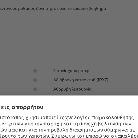
ι έντονους ρυθμούς δόνησης σε όλο το ερωτικό βοήθημα
2 πανίσχυρα μοτέρ
Αδιάβροχη κατασκευή (IPX7)
Αθόρυβη λειτουργία
Περιλαμβάνεται μαγνητικό καλώδιο φόρτιση
SATISFYER GAME CHANGER