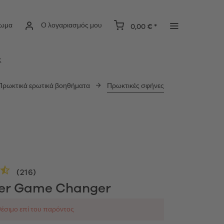
ίωμα
Ο λογαριασμός μου
0,00 € *
ς
Πρωκτικά ερωτικά βοηθήματα
Πρωκτικές σφήνες
(
216
)
yer Game Changer
έσιμο επί του παρόντος