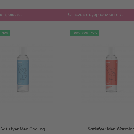
α προϊόντα:
Οι πελάτες αγόρασαν επίσης:
 -40%
-20% -30% -40%
Satisfyer Men Cooling
Satisfyer Men Warmin