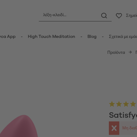
Σημε
yca App
High Touch Meditation
Blog
Σχετικά με εμά
Προϊόντα
ς
Πρωκτικά ερωτικά βοηθήματα
οριδικοί δονητές
Πρωκτικές σφήνες
τές κυμάτων πίεσης
Πρωκτικές μπίλιες
er Vibrators
Πρωκτικοί δονητές
ot Vibrators
Anal Douche
τής Wand
Μπάλες Kegel
Satisf
δονητές
τές rabbit-κουνελάκια
Κυπελλάκια περιόδου
Μη διαθ
y Vibrators