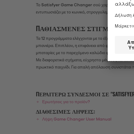
Το Satisfyer Game Changer σού χαρίζει σαγηνευτική
εντυπωσιάζει με το κωνικό, στρογγυλεμένο άκρο της κα
ΠΑΘΙΑΣΜΈΝΕΣ ΣΤΙΓΜΈΣ ΜΕ Τ
Τα 12 προγράμματα ελέγχονται με το έξυπνο κουμπί O
μπανιέρα. Επιπλέον, η επιφάνεια από φιλική προς το
μπαταρίες με το παρεχόμενο καλώδιο φόρτισης USB.
Με διαφορετικά σχήματα, εύχρηστο μέγεθος και εύκολ
πρωκτικό παιχνίδι. Για απαλή απόλαυση συνιστάται π
ΠΕΡΑΙΤΈΡΩ ΣΎΝΔΕΣΜΟΙ ΣΕ "SATISFYER
Ερωτήσεις για το προϊόν?
ΔΙΑΘΈΣΙΜΕΣ ΛΉΨΕΙΣ:
Λήψη Game Changer User Manual