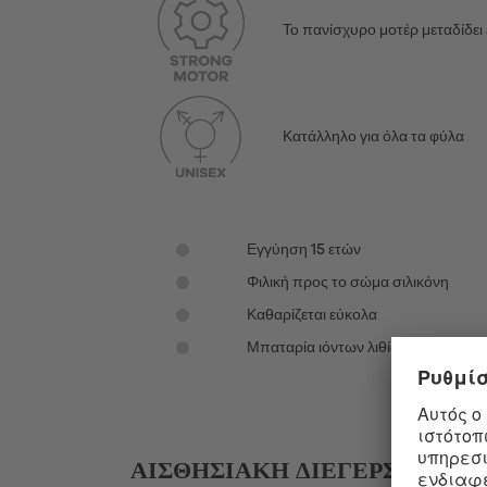
Το πανίσχυρο μοτέρ μεταδίδε
Κατάλληλο για όλα τα φύλα
Εγγύηση 15 ετών
Φιλική προς το σώμα σιλικόνη
Καθαρίζεται εύκολα
Μπαταρία ιόντων λιθίου
ΑΙΣΘΗΣΙΑΚΉ ΔΙΈΓΕΡΣΗ ΜΕ ΤΟ 