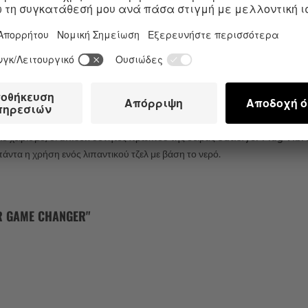
 πρωκτική διέγερση και κορυφαία ευελιξία στο ερωτικό παιχνίδι. Η δον
ι μια διαιρεμένη βάση για ασφαλή χρήση και εύκολο χειρισμό. Το ιδιαίτερ
Ο GAME CHANGER
ne Touch. Και επειδή το Satisfyer Game Changer είναι αδιάβροχο (IPX7
 σώμα σιλικόνη καθαρίζεται με ζεστό νερό και ήπιο σαπούνι. Και αν η σφ
ο χειρισμό, οι unisex δονητές πρωκτού της σειράς Satisfyer Plug Vibrat
άντα η χρήση ενός λιπαντικού τζελ με βάση το νερό.
 GAME CHANGER"