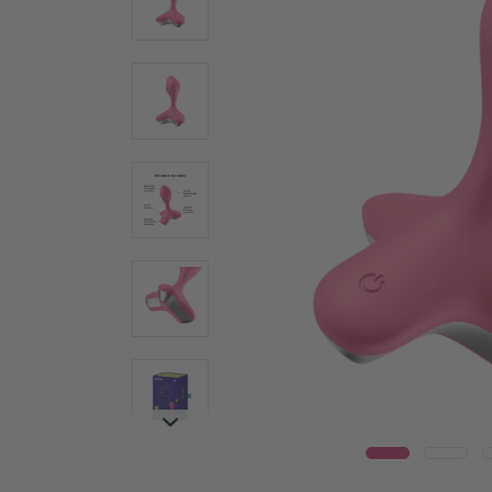
Wear
Γυάλινοι δονητές
Δονη
Ατσάλινοι δονητές
Warm
Ερωτικά βοηθήματα για ζευγάρια
Δονητέ
Δονητές για ζευγάρια
Vulva T
Πολυδονητές
Συσκευ
Τεχνολογία Air Pulse
Penis T
Κλειτοριδικά ερωτικά βοηθήματα
Δαχτυλί