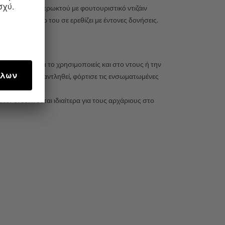
ούμενη σφήνα πρωκτού με φουτουριστικό ντιζάιν
α ισχυρό μοτέρ του σε ερεθίζει με έντονες δονήσεις.
), μπορείς να το χρησιμοποιείς και στο ντους ή την
ήνα πρωκτού εξαντληθεί, φόρτισε τις ενσωματωμένες
or ενδείκνυνται ιδιαίτερα για τους αρχάριους στο