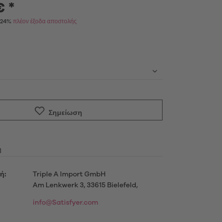
€ *
Α 24%
πλέον έξοδα αποστολής
Προϊόντα
ενημερωθείτε περισσότερο
μού
Σημείωση
η
ή:
Triple A Import GmbH
Am Lenkwerk 3, 33615 Bielefeld,
info@Satisfyer.com