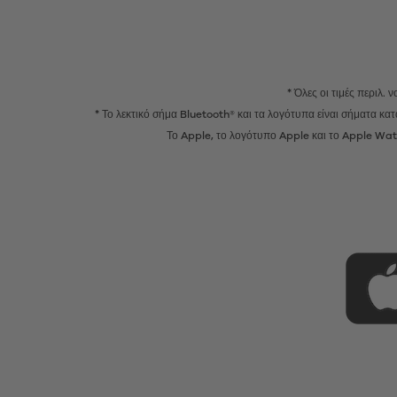
* Όλες οι τιμές περιλ.
* Το λεκτικό σήμα Bluetooth® και τα λογότυπα είναι σήματα κ
Το Apple, το λογότυπο Apple και το Apple Watc