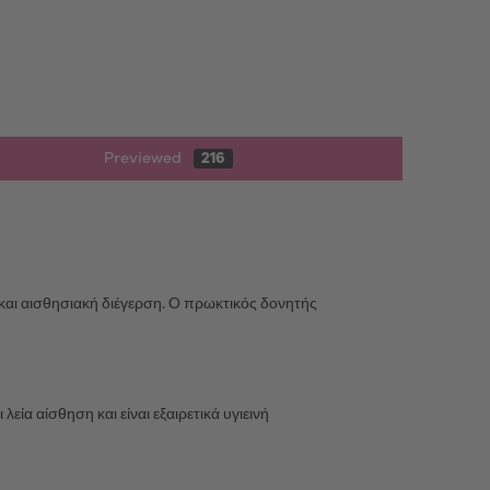
Previewed
216
και αισθησιακή διέγερση. Ο πρωκτικός δονητής
εία αίσθηση και είναι εξαιρετικά υγιεινή