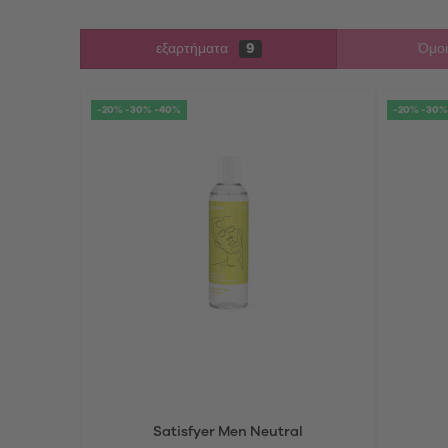
εξαρτήματα
9
Όμοι
-20% -30% -40%
-20% -30%
Satisfyer Men Neutral