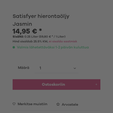
Satisfyer hierontaöljy
Jasmin
14,95 € *
Sisältö:
0.25 Liter (59,80 € * / 1 Liter)
Hind sisaldab 25.5% KM,
ei sisalda saatmisk
Valmis lähetettäväksi 1-2 päivän kuluttua
Määrä
Ostoskoriin
Merkitse muistiin
Arvostele