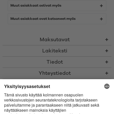
Muut asiakkaat ostivat myös
Muut asiakkaat ovat katsoneet myös
Maksutavat
Lakiteksti
Tiedot
Yhteystiedot
* Kaikki hinnat sis. voimassaolevan arvonlisäveron ja
toimituskulut
sekä
tarvittaessa postiennakkomaksut, ellei toisin ole ilmoitettu
* Bluetooth®-sanamerkki ja logot ovat Bluetooth SIG, Inc.:in omistamia
rekisteröityjä tavaramerkkejä, ja Satisfyer GmbH käyttää niitä
luvanalaisesti.