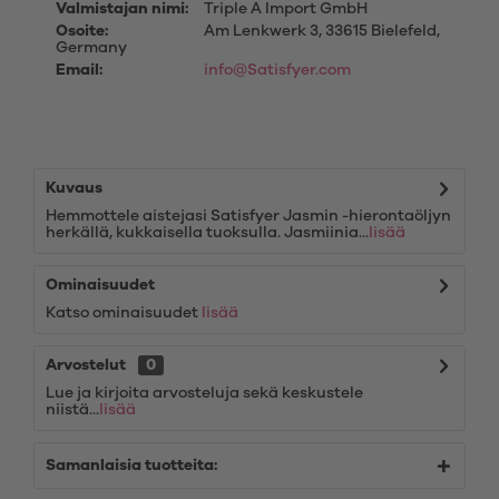
Valmistajan nimi:
Triple A Import GmbH
Osoite:
Am Lenkwerk 3, 33615 Bielefeld,
Germany
Email:
info@Satisfyer.com
Kuvaus
Hemmottele aistejasi Satisfyer Jasmin -hierontaöljyn
herkällä, kukkaisella tuoksulla. Jasmiinia...
lisää
Ominaisuudet
Katso ominaisuudet
lisää
Arvostelut
0
Lue ja kirjoita arvosteluja sekä keskustele
niistä...
lisää
Samanlaisia tuotteita: