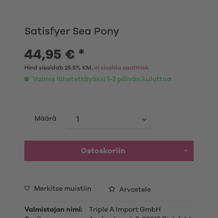
Satisfyer Sea Pony
44,95 € *
Hind sisaldab 25.5% KM,
ei sisalda saatmisk
Valmis lähetettäväksi 1-2 päivän kuluttua
Määrä
Ostoskoriin
Merkitse muistiin
Arvostele
Valmistajan nimi:
Triple A Import GmbH