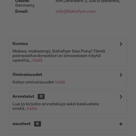
Osoite:
Am Lenkwerk 3, 33615 Bielefeld,
Germany
Email:
info@Satisfyer.com
Kuvaus
Makea, makeampi, Satisfyer Sea Pony! Tämä
paineaaltovibraattori ei ainoastaan näytä
upealta,...
lisää
Ominaisuudet
Katso ominaisuudet
lisää
Arvostelut
0
Lue ja kirjoita arvosteluja sekä keskustele
niistä...
lisää
asusteet
6