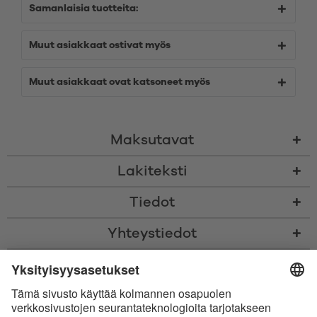
Samanlaisia tuotteita:
Muut asiakkaat ostivat myös
Muut asiakkaat ovat katsoneet myös
Maksutavat
Lakiteksti
Tiedot
Yhteystiedot
* Kaikki hinnat sis. voimassaolevan arvonlisäveron ja
toimituskulut
sekä
tarvittaessa postiennakkomaksut, ellei toisin ole ilmoitettu
* Bluetooth®-sanamerkki ja logot ovat Bluetooth SIG, Inc.:in omistamia
rekisteröityjä tavaramerkkejä, ja Satisfyer GmbH käyttää niitä