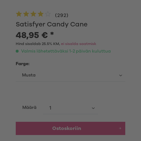
(
292
)
Satisfyer Candy Cane
48,95 € *
Hind sisaldab 25.5% KM,
ei sisalda saatmisk
Valmis lähetettäväksi 1-2 päivän kuluttua
Farge:
Määrä
Ostoskoriin