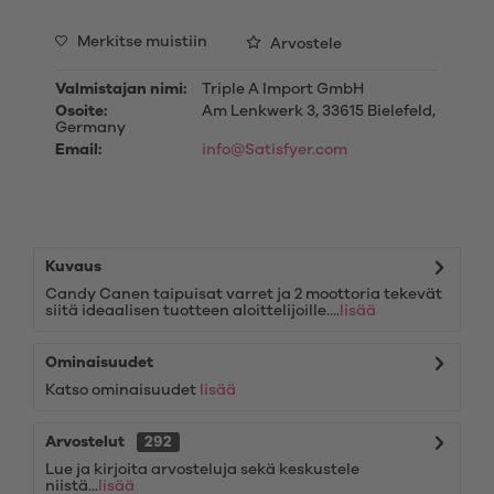
Merkitse muistiin
Arvostele
Valmistajan nimi:
Triple A Import GmbH
Osoite:
Am Lenkwerk 3, 33615 Bielefeld,
Germany
Email:
info@Satisfyer.com
Kuvaus
Candy Canen taipuisat varret ja 2 moottoria tekevät
siitä ideaalisen tuotteen aloittelijoille....
lisää
Ominaisuudet
Katso ominaisuudet
lisää
Arvostelut
292
Lue ja kirjoita arvosteluja sekä keskustele
niistä...
lisää