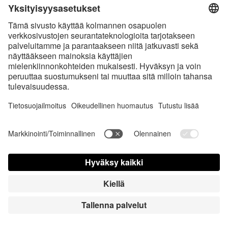
* Kaikki hinnat sis. voimassaolevan arvonlisäveron ja
toimituskulut
sekä
tarvittaessa postiennakkomaksut, ellei toisin ole ilmoitettu
* Bluetooth®-sanamerkki ja logot ovat Bluetooth SIG, Inc.:in omistamia
rekisteröityjä tavaramerkkejä, ja Satisfyer GmbH käyttää niitä
luvanalaisesti.
Apple, Apple-logo ja Apple Watch ovat Apple Inc.:in tavaramerkkejä.
Google Play ja Google Play -logo ovat Google LLC: n tavaramerkkejä.
Accessibility
Contact us today
Evästeasetukset
FAQ
Käyttöohjeet
Yhteystiedot
Lehdistö sisäänkirjautuminen
© Triple A Marketing GmbH