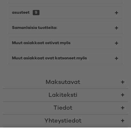
asusteet
9
Samanlaisia tuotteita:
Muut asiakkaat ostivat myös
Muut asiakkaat ovat katsoneet myös
Maksutavat
Lakiteksti
Tiedot
Yhteystiedot