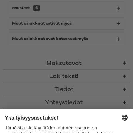
asusteet
6
Muut asiakkaat ostivat myös
Muut asiakkaat ovat katsoneet myös
Maksutavat
Lakiteksti
Tiedot
Yhteystiedot
* Kaikki hinnat sis. voimassaolevan arvonlisäveron ja
toimituskulut
sekä
tarvittaessa postiennakkomaksut, ellei toisin ole ilmoitettu
* Bluetooth®-sanamerkki ja logot ovat Bluetooth SIG, Inc.:in omistamia