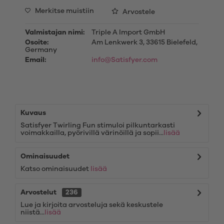
Merkitse muistiin
Arvostele
Valmistajan nimi:
Triple A Import GmbH
Osoite:
Am Lenkwerk 3, 33615 Bielefeld,
Germany
Email:
info@Satisfyer.com
Kuvaus
Satisfyer Twirling Fun stimuloi pilkuntarkasti
voimakkailla, pyörivillä värinöillä ja sopii...
lisää
Ominaisuudet
Katso ominaisuudet
lisää
Arvostelut
236
Lue ja kirjoita arvosteluja sekä keskustele
niistä...
lisää