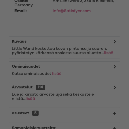
Osoite:
Am Lenkwerk 3, 33615 Bielefeld,
Germany
Email:
info@Satisfyer.com
Kuvaus
Little Wand koskettaa kovan pintansa ja suuren,
pyöristetyn kärkensä ansiosta suurta aluetta...
lisää
Ominaisuudet
Katso ominaisuudet
lisää
Arvostelut
114
Lue ja kirjoita arvosteluja sekä keskustele
niistä...
lisää
asusteet
5
Samanlaisia tuotteita: