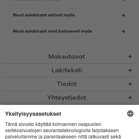
Muut asiakkaat ostivat myös
Muut asiakkaat ovat katsoneet myös
Maksutavat
Lakiteksti
Tiedot
Yhteystiedot
* Kaikki hinnat sis. voimassaolevan arvonlisäveron ja
toimituskulut
sekä
tarvittaessa postiennakkomaksut, ellei toisin ole ilmoitettu
* Bluetooth®-sanamerkki ja logot ovat Bluetooth SIG, Inc.:in omistamia
rekisteröityjä tavaramerkkejä, ja Satisfyer GmbH käyttää niitä