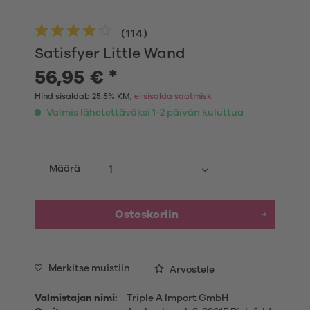
(
114
)
Satisfyer Little Wand
56,95 € *
Hind sisaldab 25.5% KM,
ei sisalda saatmisk
Valmis lähetettäväksi 1-2 päivän kuluttua
Määrä
Ostoskoriin
Merkitse muistiin
Arvostele
Valmistajan nimi:
Triple A Import GmbH