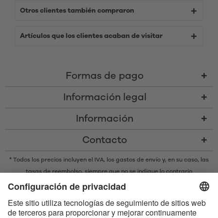
Otros clientes también compraron
Artículos que los clientes acaban de visitar
Formas de pago
Información legal
Información
Contacto
* Todos los precios incluyen el IVA,
los gastos de envío
y, en su caso, las
tasas de reembolso, siempre que no se indique lo contrario
* La marca denominativa y los logotipos Bluetooth® son marcas
registradas propiedad de Bluetooth SIG, Inc. y cualquier uso de dichas
marcas por parte de Satisfyer GmbH se realiza bajo licencia.