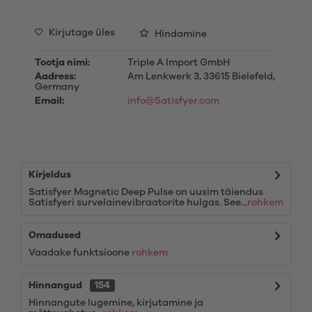
Kirjutage üles
Hindamine
Tootja nimi:
Triple A Import GmbH
Aadress:
Am Lenkwerk 3, 33615 Bielefeld,
Germany
Email:
info@Satisfyer.com
Kirjeldus
Satisfyer Magnetic Deep Pulse on uusim täiendus
Satisfyeri survelainevibraatorite hulgas. See...
rohkem
Omadused
Vaadake funktsioone
rohkem
Hinnangud
154
Hinnangute lugemine, kirjutamine ja