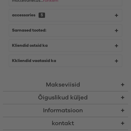
mõttevahetus...
rohkem
accessories
5
Sarnased tooted:
Kliendid ostsid ka
Kkliendid vaatasid ka
Makseviisid
Õiguslikud küljed
Informatsioon
kontakt