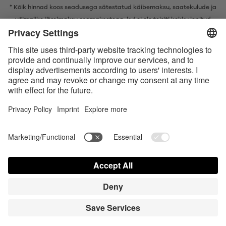
* Kõik hinnad koos seadusega sätestatud käibemaksu,
saatekulude
ja
võimalike järelmaksu osamaksetega, kui ei ole teisiti kokku lepitud
* Bluetooth®-i sõnamärk ja logod on ettevõtte Bluetooth SIG, Inc.
registreeritud kaubamärgid ning Satisfyer GmbH kasutab neid märke
litsentsi alusel.
Apple, Apple‘i logo ja Apple Watch on ettevõtte Apple Inc. kaubamärgid.
Google Play ja Google Play logo on Google LLC kaubamärgid.
Accessibility
Contact us today
Küpsiste seaded
FAQ
Kasutusjuhend
Kontakt
Pressi sisselogimine
© Triple A Marketing GmbH