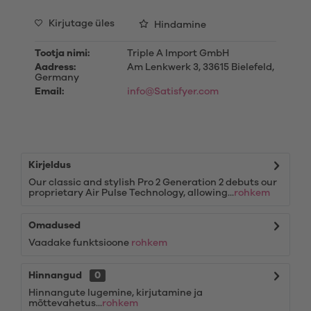
Kirjutage üles
Hindamine
Tootja nimi:
Triple A Import GmbH
Aadress:
Am Lenkwerk 3, 33615 Bielefeld,
Germany
Email:
info@Satisfyer.com
Kirjeldus
Our classic and stylish Pro 2 Generation 2 debuts our
proprietary Air Pulse Technology, allowing...
rohkem
Omadused
Vaadake funktsioone
rohkem
Hinnangud
0
Hinnangute lugemine, kirjutamine ja
mõttevahetus...
rohkem