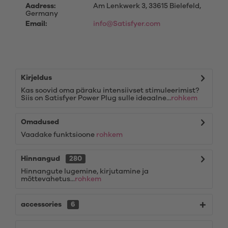
Aadress:
Am Lenkwerk 3, 33615 Bielefeld,
Germany
Email:
info@Satisfyer.com
Kirjeldus
Kas soovid oma päraku intensiivset stimuleerimist?
Siis on Satisfyer Power Plug sulle ideaalne...
rohkem
Omadused
Vaadake funktsioone
rohkem
Hinnangud
280
Hinnangute lugemine, kirjutamine ja
mõttevahetus...
rohkem
accessories
6