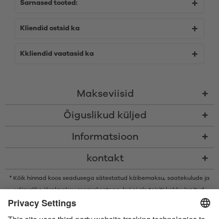
Sarnased tooted:
Kliendid ostsid ka
Kkliendid vaatasid ka
Makseviisid
Õiguslikud küljed
Informatsioon
kontakt
* Kõik hinnad koos seadusega sätestatud käibemaksu,
saatekulude
ja
võimalike järelmaksu osamaksetega, kui ei ole teisiti kokku lepitud
* Bluetooth®-i sõnamärk ja logod on ettevõtte Bluetooth SIG, Inc.
registreeritud kaubamärgid ning Satisfyer GmbH kasutab neid märke