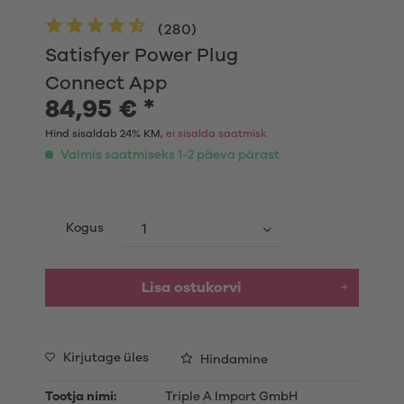
(
280
)
Satisfyer Power Plug
Connect App
84,95 € *
Hind sisaldab 24% KM,
ei sisalda saatmisk
Valmis saatmiseks 1-2 päeva pärast
Kogus
Lisa ostukorvi
Kirjutage üles
Hindamine
Tootja nimi:
Triple A Import GmbH