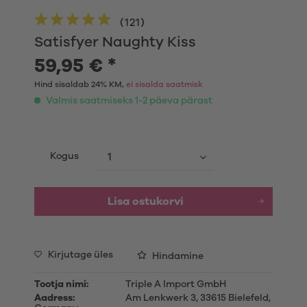
(
121
)
Satisfyer Naughty Kiss
59,95 € *
Hind sisaldab 24% KM,
ei sisalda saatmisk
Valmis saatmiseks 1-2 päeva pärast
Kogus
Lisa ostukorvi
Kirjutage üles
Hindamine
Tootja nimi:
Triple A Import GmbH
Aadress:
Am Lenkwerk 3, 33615 Bielefeld,