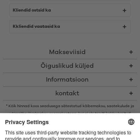
Kliendid ostsid ka
Kkliendid vaatasid ka
Makseviisid
Õiguslikud küljed
Informatsioon
kontakt
* Kõik hinnad koos seadusega sätestatud käibemaksu,
saatekulude
ja
võimalike järelmaksu osamaksetega, kui ei ole teisiti kokku lepitud
* Bluetooth®-i sõnamärk ja logod on ettevõtte Bluetooth SIG, Inc.
registreeritud kaubamärgid ning Satisfyer GmbH kasutab neid märke
litsentsi alusel.