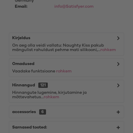
Germany
Email:
info@Satisfyer.com
Kirjeldus
On aeg olla veidi vallatu: Naughty Kiss pakub
mängulist rahuldust pehme mati silikooni,...
rohkem
Omadused
Vaadake funktsioone
rohkem
Hinnangud
121
Hinnangute lugemine, kirjutamine ja
mõttevahetus...
rohkem
accessories
6
Sarnased tooted: