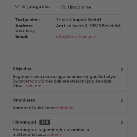
Kirjutage üles
Hindamine
Tootja nimi:
Triple A Import GmbH
Aadress:
Am Lenkwerk 3, 33615 Bielefeld,
Germany
Email:
info@Satisfyer.com
Kirjeldus
Reguleeritava suurusega peeniserõngas Satisfyer
Swordsman võimendab erektsiooni ja pikendab
tänu...
rohkem
Omadused
Vaadake funktsioone
rohkem
Hinnangud
138
Hinnangute lugemine, kirjutamine ja
mõttevahetus...
rohkem