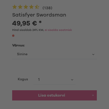
(
138
)
Satisfyer Swordsman
49,95 € *
Hind sisaldab 24% KM,
ei sisalda saatmisk
Värvus:
Kogus
Lisa ostukorvi