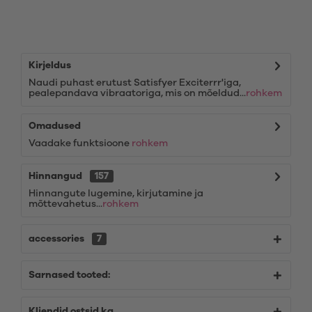
Kirjeldus
Naudi puhast erutust Satisfyer Exciterrr'iga,
pealepandava vibraatoriga, mis on mõeldud...
rohkem
Omadused
Vaadake funktsioone
rohkem
Hinnangud
157
Hinnangute lugemine, kirjutamine ja
mõttevahetus...
rohkem
accessories
7
Sarnased tooted:
Kliendid ostsid ka