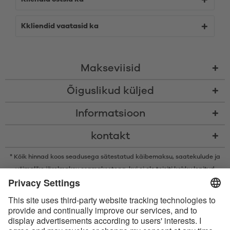
Kkliendid vaatasid ka
Makseviisid
Õiguslikud küljed
Informatsioon
kontakt
* Kõik hinnad koos seadusega sätestatud käibemaksu,
saatekulude
ja
võimalike järelmaksu osamaksetega, kui ei ole teisiti kokku lepitud
* Bluetooth®-i sõnamärk ja logod on ettevõtte Bluetooth SIG, Inc.
registreeritud kaubamärgid ning Satisfyer GmbH kasutab neid märke
litsentsi alusel.
Apple, Apple‘i logo ja Apple Watch on ettevõtte Apple Inc. kaubamärgid.