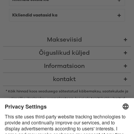
Kkliendid vaatasid ka
Makseviisid
Õiguslikud küljed
Informatsioon
kontakt
* Kõik hinnad koos seadusega sätestatud käibemaksu,
saatekulude
ja
võimalike järelmaksu osamaksetega, kui ei ole teisiti kokku lepitud
* Bluetooth®-i sõnamärk ja logod on ettevõtte Bluetooth SIG, Inc.
registreeritud kaubamärgid ning Satisfyer GmbH kasutab neid märke
litsentsi alusel.
Apple, Apple‘i logo ja Apple Watch on ettevõtte Apple Inc. kaubamärgid.