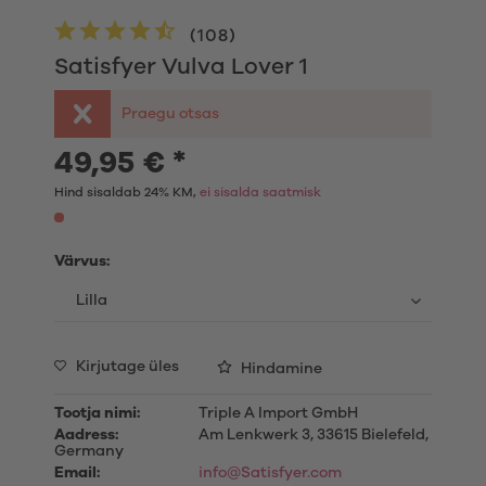
(
108
)
Satisfyer Vulva Lover 1
Praegu otsas
49,95 € *
Hind sisaldab 24% KM,
ei sisalda saatmisk
Värvus:
Kirjutage üles
Hindamine
Tootja nimi:
Triple A Import GmbH
Aadress:
Am Lenkwerk 3, 33615 Bielefeld,
Germany
Email:
info@Satisfyer.com