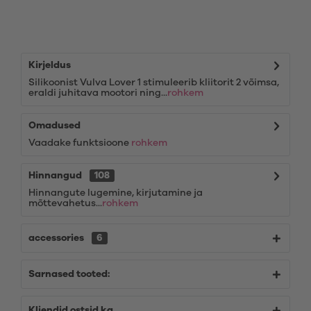
Kirjeldus
Silikoonist Vulva Lover 1 stimuleerib kliitorit 2 võimsa,
eraldi juhitava mootori ning...
rohkem
Omadused
Vaadake funktsioone
rohkem
Hinnangud
108
Hinnangute lugemine, kirjutamine ja
mõttevahetus...
rohkem
accessories
6
Sarnased tooted:
Kliendid ostsid ka