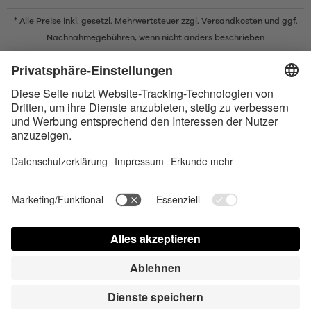
* Alle Preise inkl. gesetzl. Mehrwertsteuer zzgl.
Versandkosten
und ggf.
Nachnahmegebühren, wenn nicht anders beschrieben
* Der Name Bluetooth und das Bluetooth Logo sind eingetragene Marken
und Eigentum der Bluetooth SIG, Inc. Die Nutzung dieser Marken durch
Satisfyer GmbH erfolgt unter Lizenz.
Apple und das Apple-Logo sind eingetragene Marken von Apple Inc.
Google Play und das Google Play-Logo sind Marken von Google LLC.
Barrierefreiheit
Contact us today
Cookie-Einstellungen
FAQ
Bedienungsanleitung
Kontakt
Presse Login