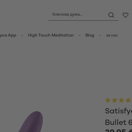
yca App
High Touch Meditation
Blog
за нас
ори
Анални играчки
орни стимулатори
Анални тапи
атори с пулсация
Анални топчета
er Vibrators
Анални вибратори
ot Vibrators
Anal Douche
 вибратор
Любовни топчета
Satisfy
вибратори
атори тип „заек“
Менструални чаши
Bullet 
y Vibrators