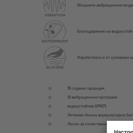
Мощните вибрационни модел
Благодарение на водоустойчи
Изработката е от супермек 
15 години гаранция
12 вибрационни програми
водоустойчив (IPX7)
Литиево-йонна акумулаторна ба
Лесен за почистване