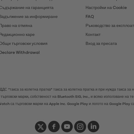
Съдържание на гаранцията
Настройки на Cookie
Задължение за информиране
FAQ
Право на отмяна
Ръководство за експлоа
Редакционно каре
Контакт
Общи търговски условия
Вход за пресата
Declare Withdrawal
н ДДС
“такса за колетна пратка"
такса за колетна пратка и при нужда такса за 
търговски марки, собственост на Bluetooth SIG, Inc., и всяко използване на 
Watch са търговски марки на Apple Inc. Google Play и логото на Google Play с