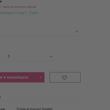
€ *
. такса за колетна пратка
Продукти
зпращане след 1 – 2 дни
научете повече
и в кошницата
е
ля:
Triple A Import GmbH