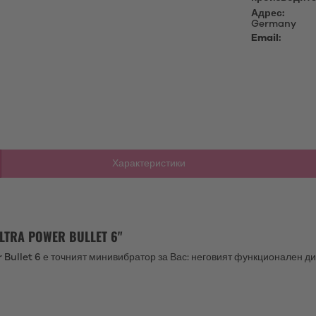
Адрес:
Germany
Email:
Характеристики
TRA POWER BULLET 6"
r Bullet 6 е точният минивибратор за Вас: неговият функционален д