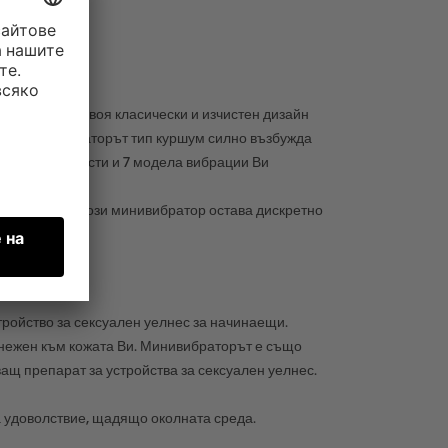
ен вид. Със своя класически и изчистен дизайн
 с които вибраторът тип куршум силно възбужда
ции с 5 скорости и 7 модела вибрации Ви
 в багажа Ви, този минивибратор остава дискретно
тройство за сексуален уелнес за начинаещи.
о нежен към кожата Ви. Минивибраторът е също
ващ препарат за устройства за сексуален уелнес.
 удоволствие, щадящо околната среда.