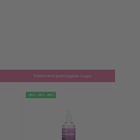
Клиентите разгледаха също:
-20% -30% -40%
-20% -30% 