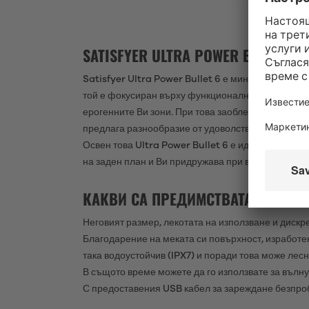
SATISFYER ULTRA POWER BULLET 
Satisfyer Ultra Power Bullet 6 е минивибратор, 
той е фокусиран върху функционалността – там е
ерогенните Ви зони. При това заобленият му връх
предлага разнообразие от удоволствия и може лес
Освен това Ultra Power Bullet 6 е идеалният вибр
на заден план и Ви придружава при всички Ваши 
КАКВИ СА ПРЕДИМСТВАТА НА SATIS
Неговият размер, лекотата на използване и дискр
Благодарение на меката си повърхност, изработен
така водоустойчив (IPX7) и поради това може лесн
В същото време можете да го използвате за вълн
С предоставения USB кабел за зареждане безпроб