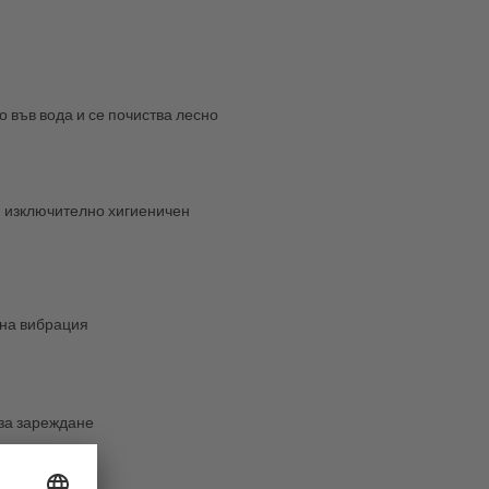
о във вода и се почиства лесно
и изключително хигиеничен
на вибрация
за зареждане