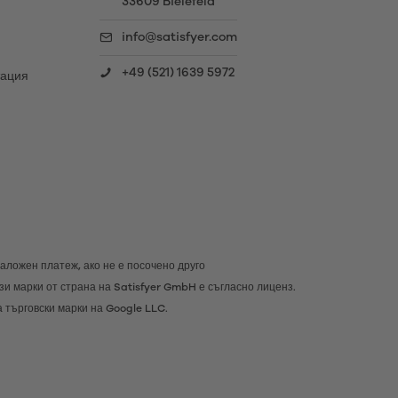
33609 Bielefeld
info@satisfyer.com
+49 (521) 1639 5972
тация
наложен платеж, ако не е посочено друго
тези марки от страна на Satisfyer GmbH е съгласно лиценз.
а търговски марки на Google LLC.