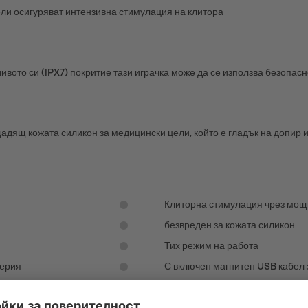
и осигуряват интензивна стимулация на клитора
вото си (IPX7) покритие тази играчка може да се използва безопасн
щадящ кожата силикон за медицински цели, който е гладък на допир 
Клиторна стимулация чрез мощ
безвреден за кожата силикон
Тих режим на работа
терия
С включен магнитен USB кабел 