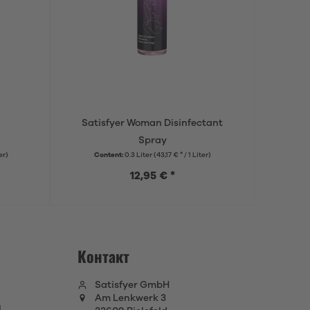
Satisfyer Woman Disinfectant
Sati
Spray
er)
Content:
0.3 Liter
(43,17 € * / 1 Liter)
12,95 € *
Контакт
Satisfyer GmbH
Am Lenkwerk 3
я