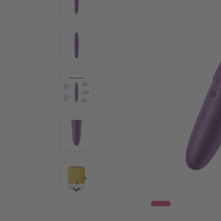
Wear
Стъклени дилда
Вибр
Стоманени дилда
Warm
Секс играчки за двойки
Луксоз
Вибратори за двойки
Vulva T
Мултивибратори
Мастур
Технология Air Pulse
Penis T
Играчки за клитор
Пръсте