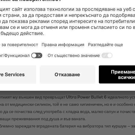
6: МОЩЕН МИНИВИБРАТОР
който впечатлява преди всичко със своя очарователно деликатен външ
 неговата сила. Мощното му двигателче генерира дълбоки вибрации,
 е особено подходящ за стимулация на клитора. Програмата за вибра
но да се контролира чрез интуитивно управление с едно докосване.
атор, когато сте на път. Независимо дали е в дамската Ви чанта, или
приключения.
FYER ULTRA POWER BULLET 6?
етният му външен вид превръщат Ultra Power Bullet 6 идеалното ус
а от медицински силикон, той е не само хигиеничен, но е и особен
о да се почиства след употреба с хладка вода, малко сапун и почист
уващи преживявания под душа и във ваната.
лемно зареждате вградената батерия на вибратора тип куршум – за