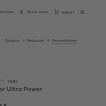
Бележка
Моята сметка
0,00 € *
Продукти
Вибратори
Минивибратори
(
128
)
er Ultra Power
6