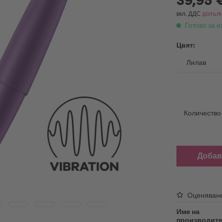
39,95 
able Vibrators
Масажно масло
атори за поставяне
вкл. ДДС
допълн
Лубриканти
Готово за и
ing Vibrators
Принадлежности
Цвят:
ни вибратори
Сменяеми накрайници
oys
USB кабел за зареждане
Дезинфектанти
батори
Продукти за поддръжка
oys
Накрайници за мастурбатори
Количество
Sex Toy Storage
ни за пенис
Презервативи
Добав
Оценяван
Име на
производите