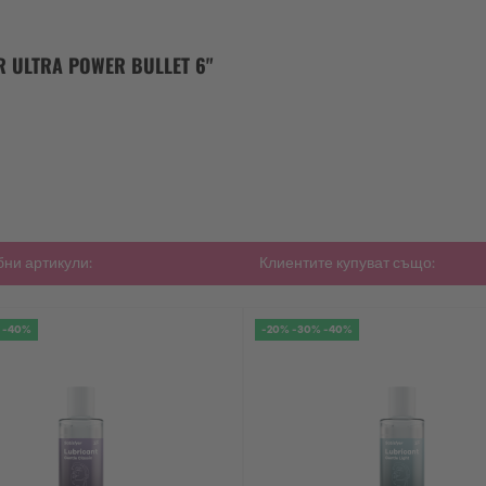
 ULTRA POWER BULLET 6"
ни артикули:
Клиентите купуват също:
 -40%
-20% -30% -40%