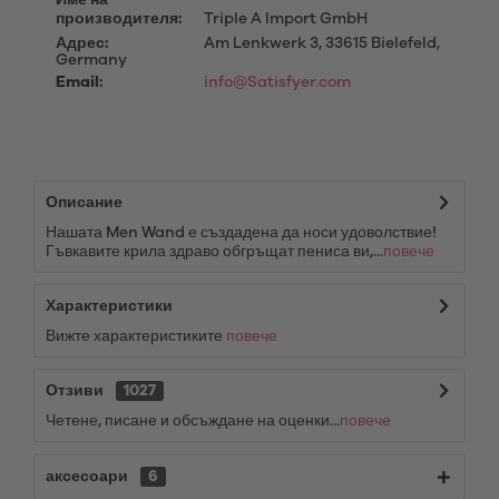
Име на
производителя:
Triple A Import GmbH
Адрес:
Am Lenkwerk 3, 33615 Bielefeld,
Germany
Email:
info@Satisfyer.com
Описание
Нашата Men Wand е създадена да носи удоволствие!
Гъвкавите крила здраво обгръщат пениса ви,...
повече
Характеристики
Вижте характеристиките
повече
Отзиви
1027
Четене, писане и обсъждане на оценки...
повече
аксесоари
6