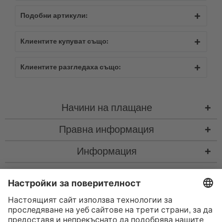
Подобни артикули:
Клиентите купуват също:
Клиентите разгледаха също:
Начини на плащане
Правна информация
Информация
Контакт
* Всички цени са с вкл. законен Законен ДДС
“такса за колетна пратка"
такса за колетна пратка и при нужда такса за наложен платеж, ако не е
посочено друго