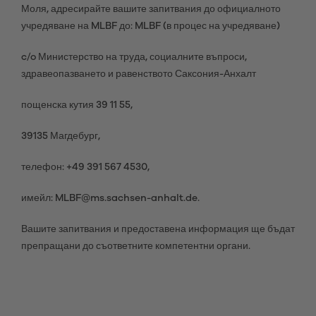
Моля, адресирайте вашите запитвания до официалното
учредяване на MLBF до: MLBF (в процес на учредяване)
c/o Министерство на труда, социалните въпроси,
здравеопазването и равенството Саксония-Анхалт
пощенска кутия 39 11 55,
39135 Магдебург,
телефон: +49 391 567 4530,
имейл: MLBF@ms.sachsen-anhalt.de.
Вашите запитвания и предоставена информация ще бъдат
препращани до съответните компетентни органи.