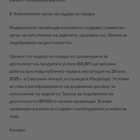
Имейл: info@satisfyer.com
5. Компетентен орган за надзор на пазара
Федералните провинции в момента създават съвместен
орган за изпълнение на задачите, свързани със Закона за
подобряване на достъпността.
Органът по надзор на пазара на провинциите за
достъпност на продукти и услуги (MLBF) ще започне
работа като нова публично-правна институция на 28 юни
2025 г. в Саксония-Анхалт, в столицата Магдебург. Условие
за това е ратифицирането на държавния договор за
изпълнение на задачи по Закона за подобрение на
достъпността (BFSG) от всички провинции. Всички
провинции в момента създават необходимите условия за
това.
Контакт: