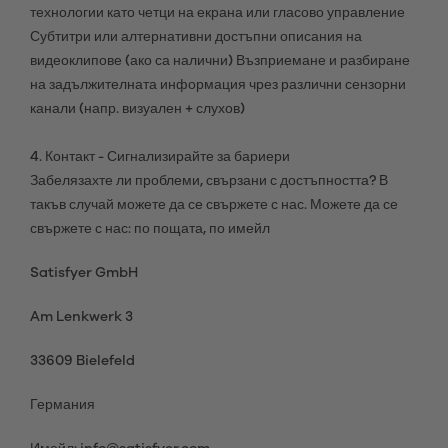
технологии като четци на екрана или гласово управление
Субтитри или алтернативни достъпни описания на
видеоклипове (ако са налични) Възприемане и разбиране
на задължителната информация чрез различни сензорни
канали (напр. визуален + слухов)
4. Контакт - Сигнализирайте за бариери
Забелязахте ли проблеми, свързани с достъпността? В
такъв случай можете да се свържете с нас. Можете да се
свържете с нас: по пощата, по имейл
Satisfyer GmbH
Am Lenkwerk 3
33609 Bielefeld
Германия