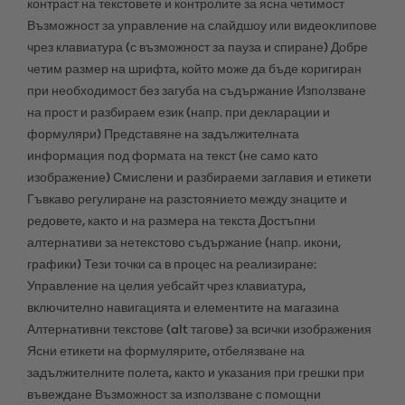
контраст на текстовете и контролите за ясна четимост
Възможност за управление на слайдшоу или видеоклипове
чрез клавиатура (с възможност за пауза и спиране) Добре
четим размер на шрифта, който може да бъде коригиран
при необходимост без загуба на съдържание Използване
на прост и разбираем език (напр. при декларации и
формуляри) Представяне на задължителната
информация под формата на текст (не само като
изображение) Смислени и разбираеми заглавия и етикети
Гъвкаво регулиране на разстоянието между знаците и
редовете, както и на размера на текста Достъпни
алтернативи за нетекстово съдържание (напр. икони,
графики) Тези точки са в процес на реализиране:
Управление на целия уебсайт чрез клавиатура,
включително навигацията и елементите на магазина
Алтернативни текстове (alt тагове) за всички изображения
Ясни етикети на формулярите, отбелязване на
задължителните полета, както и указания при грешки при
въвеждане Възможност за използване с помощни