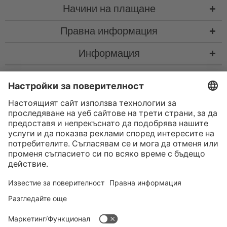
Начини на плащане
Правна информация
Информация
Контакт
* Всички цени са с вкл. законен Законен ДДС
“такса за колетна пратка"
такса за колетна пратка и при нужда такса за наложен платеж, ако не е
посочено друго
* Словната марка и логата на Bluetooth® са регистрирани търговски
марки, собственост на Bluetooth SIG, Inc., и всяко използване на тези
марки от страна на Satisfyer GmbH е съгласно лиценз.
Apple, логото на Apple и Apple Watch са търговски марки на Apple Inc.
Google Play и логото на Google Play са търговски марки на Google LLC.