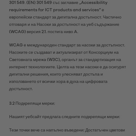
301 549. (EN) 301 549 със заглавие „Accessibility
requirements for ICT products and services“ е
европейски стандарт за дигитална достъпност. Частично
отговаря и на Насоки за достъпност на уеб съдържание
(WCAG) версия 2.1. постига ниво A.
WCAG е международен стандарт за насоки за достъпност.
Насоките се създават и актуализират от Консорциум на
Световната мрежа (W3C), органът за стандартизация на
интернет технологиите. Целта на тези насоки е да осигурят
дигитални решения, които улесняват достъпа и
използването от всички хора в духа на цифровата
достъпност.
3.2 Подкрепящи мерки:
Нашият уебсайт предлага следните подкрепящи мерки:
Тези точки вече са напълно въведени: Достатъчен цветови