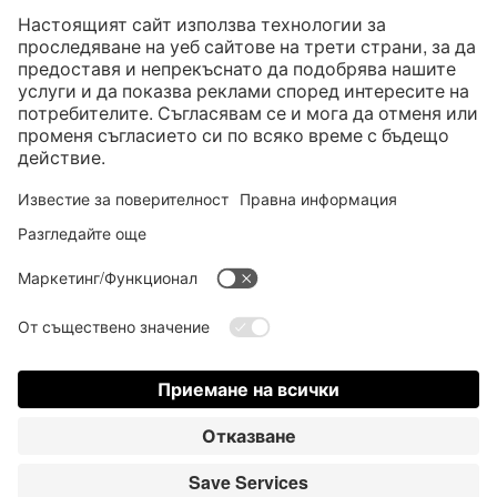
* Всички цени са с вкл. законен Законен ДДС
“такса за колетна пратка"
такса за колетна пратка и при нужда такса за наложен платеж, ако не е
посочено друго
* Словната марка и логата на Bluetooth® са регистрирани търговски
марки, собственост на Bluetooth SIG, Inc., и всяко използване на тези
марки от страна на Satisfyer GmbH е съгласно лиценз.
Apple, логото на Apple и Apple Watch са търговски марки на Apple Inc.
Google Play и логото на Google Play са търговски марки на Google LLC.
Accessibility
Contact us today
Настройки на Cookie
FAQ
Ръководство за експлоатация
Контакт
Вход за пресата