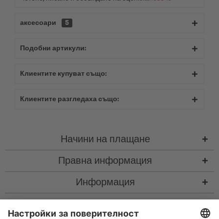
аксесоари
5
Подобни артикули:
Клиентите купуват също:
Клиентите разгледаха също:
Начини на плащане
Правна информация
Информация
Контакт