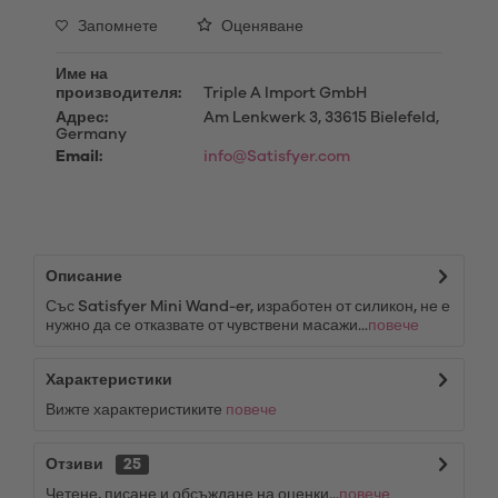
Запомнете
Оценяване
Име на
производителя:
Triple A Import GmbH
Адрес:
Am Lenkwerk 3, 33615 Bielefeld,
Germany
Email:
info@Satisfyer.com
Описание
Със Satisfyer Mini Wand-er, изработен от силикон, не е
нужно да се отказвате от чувствени масажи...
повече
Характеристики
Вижте характеристиките
повече
Отзиви
25
Четене, писане и обсъждане на оценки...
повече