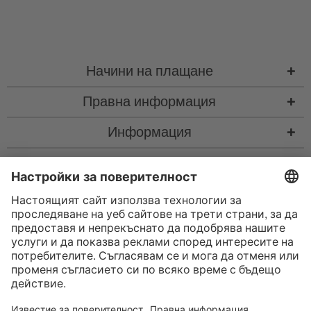
Начини на плащане
Правна информация
Информация
Контакт
* Всички цени са с вкл. законен Законен ДДС
“такса за колетна пратка"
такса за колетна пратка и при нужда такса за наложен платеж, ако не е
посочено друго
* Словната марка и логата на Bluetooth® са регистрирани търговски
марки, собственост на Bluetooth SIG, Inc., и всяко използване на тези
марки от страна на Satisfyer GmbH е съгласно лиценз.
Apple, логото на Apple и Apple Watch са търговски марки на Apple Inc.
Google Play и логото на Google Play са търговски марки на Google LLC.