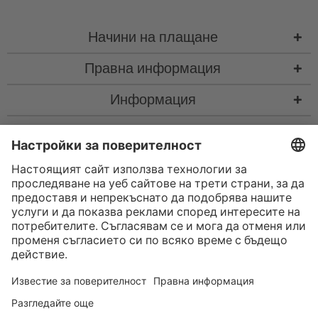
Начини на плащане
Правна информация
Информация
Контакт
* Всички цени са с вкл. законен Законен ДДС
“такса за колетна пратка"
такса за колетна пратка и при нужда такса за наложен платеж, ако не е
посочено друго
* Словната марка и логата на Bluetooth® са регистрирани търговски
марки, собственост на Bluetooth SIG, Inc., и всяко използване на тези
марки от страна на Satisfyer GmbH е съгласно лиценз.
Apple, логото на Apple и Apple Watch са търговски марки на Apple Inc.
Google Play и логото на Google Play са търговски марки на Google LLC.