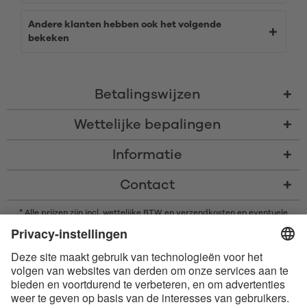
Andere klanten hebben ook het volgende
bekeken
Betalingswijzen
Wettelijke bepalingen
Informatie
Contact
* Alle prijzen zijn incl. wettelijke BTW en
verzendkosten
en eventuele
rembourskosten, indien niet anders beschreven
* Het woordmerk en de logo's van Bluetooth® zijn gedeponeerde
handelsmerken van Bluetooth SIG, Inc. en elk gebruik van dergelijke
merken door Satisfyer GmbH is onder licentie.
Apple, het Apple logo en Apple Watch zijn handelsmerken van Apple Inc.