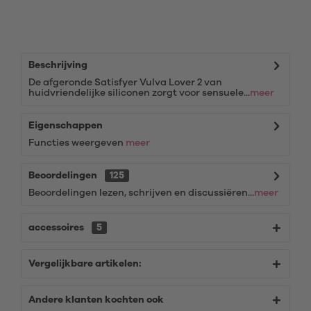
Beschrijving
De afgeronde Satisfyer Vulva Lover 2 van
huidvriendelijke siliconen zorgt voor sensuele...
meer
Eigenschappen
Functies weergeven
meer
Beoordelingen
125
Beoordelingen lezen, schrijven en discussiëren...
meer
accessoires
5
Vergelijkbare artikelen:
Andere klanten kochten ook