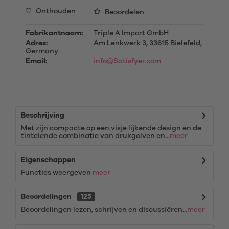
Onthouden
Beoordelen
Fabrikantnaam:
Triple A Import GmbH
Adres:
Am Lenkwerk 3, 33615 Bielefeld,
Germany
Email:
info@Satisfyer.com
Beschrijving
Met zijn compacte op een visje lijkende design en de
tintelende combinatie van drukgolven en...
meer
Eigenschappen
Functies weergeven
meer
Beoordelingen
125
Beoordelingen lezen, schrijven en discussiëren...
meer