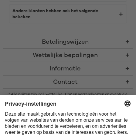
Andere klanten hebben ook het volgende
bekeken
Betalingswijzen
Wettelijke bepalingen
Informatie
Contact
* Alle prijzen zijn incl. wettelijke BTW en
verzendkosten
en eventuele
rembourskosten, indien niet anders beschreven
* Het woordmerk en de logo's van Bluetooth® zijn gedeponeerde
handelsmerken van Bluetooth SIG, Inc. en elk gebruik van dergelijke
merken door Satisfyer GmbH is onder licentie.
Apple, het Apple logo en Apple Watch zijn handelsmerken van Apple Inc.