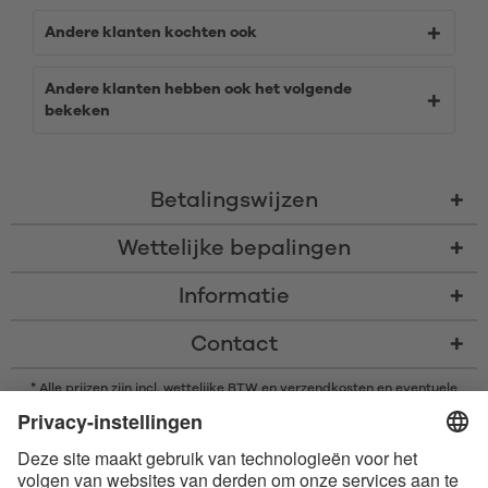
Andere klanten kochten ook
Andere klanten hebben ook het volgende
bekeken
Betalingswijzen
Wettelijke bepalingen
Informatie
Contact
* Alle prijzen zijn incl. wettelijke BTW en
verzendkosten
en eventuele
rembourskosten, indien niet anders beschreven
* Het woordmerk en de logo's van Bluetooth® zijn gedeponeerde
handelsmerken van Bluetooth SIG, Inc. en elk gebruik van dergelijke