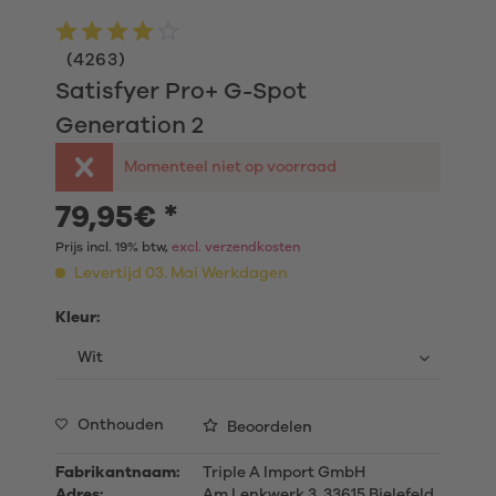
(
4263
)
Satisfyer Pro+ G-Spot
Generation 2
Momenteel niet op voorraad
79,95€ *
Prijs incl. 19% btw,
excl. verzendkosten
Levertijd 03. Mai Werkdagen
Kleur:
Onthouden
Beoordelen
Fabrikantnaam:
Triple A Import GmbH
Adres:
Am Lenkwerk 3, 33615 Bielefeld,