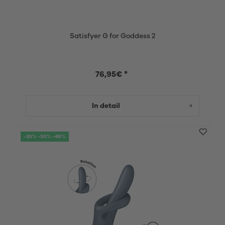
Satisfyer G for Goddess 2
76,95€ *
In detail
-20% -30% -40%