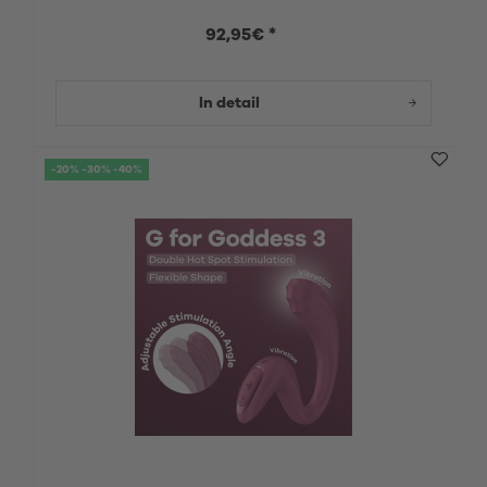
92,95€ *
In detail
-20% -30% -40%