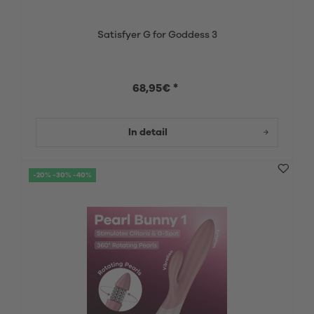
Satisfyer G for Goddess 3
68,95€ *
In detail
-20% -30% -40%