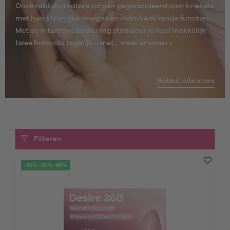
Onze rabbitvibrators zorgen gegarandeerd voor kriebels
met hun kleurrijke designs en indrukwekkende functies.
Met de intuïtieve bediening stimuleer je heel makkelijk
twee hotspots tegelijk – met...
meer ervaren »
Rabbit vibrators
Filteren
-20% -30% -40%