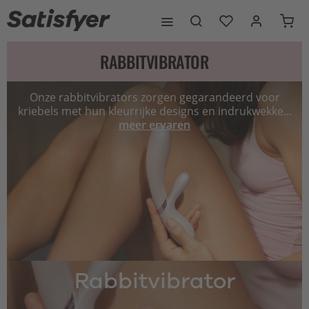
RABBITVIBRATOR
Onze rabbitvibrators zorgen gegarandeerd voor
kriebels met hun kleurrijke designs en indrukwekke...
meer ervaren
Rabbitvibrator