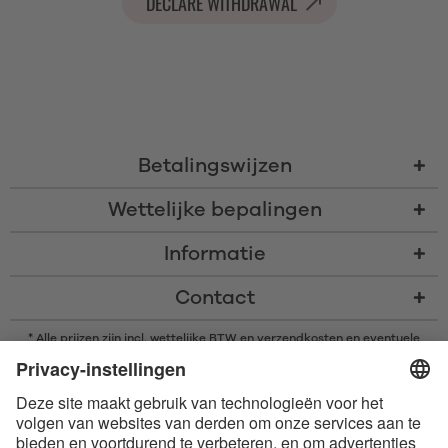
DECLARE WITHDRAWAL
Betalingswijzen
Wettelijke bepalingen
Informatie
Contact
* Alle prijzen zijn incl. wettelijke BTW en
verzendkosten
en eventuele
rembourskosten, indien niet anders beschreven
* Het woordmerk en de logo's van Bluetooth® zijn gedeponeerde
handelsmerken van Bluetooth SIG, Inc. en elk gebruik van dergelijke
merken door Satisfyer GmbH is onder licentie.