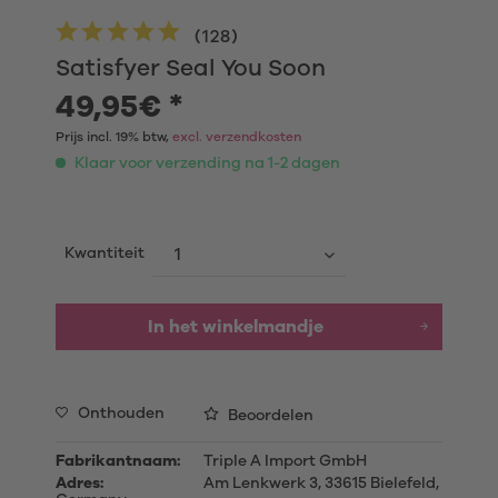
(
128
)
Satisfyer Seal You Soon
49,95€ *
Prijs incl. 19% btw,
excl. verzendkosten
Klaar voor verzending na 1-2 dagen
Kwantiteit
In het winkelmandje
Onthouden
Beoordelen
Fabrikantnaam:
Triple A Import GmbH
Adres:
Am Lenkwerk 3, 33615 Bielefeld,