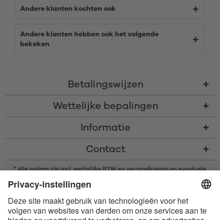
Andere klanten kochten ook
Andere klanten hebben ook het volgende
bekeken
Betalingswijzen
Wettelijke bepalingen
Informatie
Contact
* Alle prijzen zijn incl. wettelijke BTW en
verzendkosten
en eventuele
rembourskosten, indien niet anders beschreven
* Het woordmerk en de logo's van Bluetooth® zijn gedeponeerde
handelsmerken van Bluetooth SIG, Inc. en elk gebruik van dergelijke
merken door Satisfyer GmbH is onder licentie.