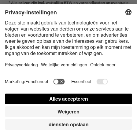
* Alle prijzen zijn incl. wettelijke BTW en
verzendkosten
en eventuele
rembourskosten, indien niet anders beschreven
* Het woordmerk en de logo's van Bluetooth® zijn gedeponeerde
handelsmerken van Bluetooth SIG, Inc. en elk gebruik van dergelijke
merken door Satisfyer GmbH is onder licentie.
Apple, het Apple logo en Apple Watch zijn handelsmerken van Apple Inc.
Google Play en het Google Play-logo zijn handelsmerken van Google LLC.
Accessibility
Contact us today
Cookie-Einstellungen
FAQ
Gebruiksaanwijzing
Kontakt
Pers login
© Triple A Marketing GmbH